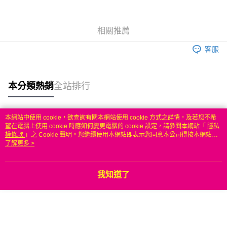
6 期 0 利率 每期
NT$249
21家銀行
合作金庫商業銀行
第一商業銀行
華南商業銀行
彰化商業銀行
合作金庫商業銀行
第一商業銀行
LINE Pay
相關推薦
上海商業儲蓄銀行
台北富邦商業銀行
華南商業銀行
彰化商業銀行
國泰世華商業銀行
兆豐國際商業銀行
Apple Pay
上海商業儲蓄銀行
台北富邦商業銀行
客服
臺灣中小企業銀行
台中商業銀行
國泰世華商業銀行
兆豐國際商業銀行
匯豐（台灣）商業銀行
華泰商業銀行
悠遊付
臺灣中小企業銀行
台中商業銀行
聯邦商業銀行
遠東國際商業銀行
匯豐（台灣）商業銀行
華泰商業銀行
本分類熱銷
全站排行
ATM付款
元大商業銀行
永豐商業銀行
聯邦商業銀行
遠東國際商業銀行
玉山商業銀行
星展（台灣）商業銀行
元大商業銀行
永豐商業銀行
台新國際商業銀行
中國信託商業銀行
運送方式
玉山商業銀行
星展（台灣）商業銀行
本網站中使用 cookie，欲查詢有關本網站使用 cookie 方式之詳情，及若您不希
台灣樂天信用卡公司
台新國際商業銀行
中國信託商業銀行
熱門標籤
望在電腦上使用 cookie 時應如何變更電腦的 cookie 設定，請參閱本網站「
隱私
便利帶 2~3工作天(國定假日無配送)
台灣樂天信用卡公司
權條款
」之 Cookie 聲明。您繼續使用本網站即表示您同意本公司得按本網站使
每筆NT$65，滿NT$199(含以上)免運費
用條款之 Cookie 聲明使用 cookie。
了解更多 >
到店自取-台北信義門市 (租借商品請先詢問客服)
每筆NT$100，滿NT$199(含以上)免運費
我知道了