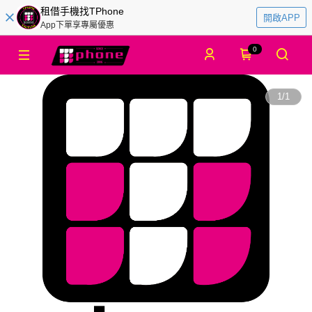
租借手機找TPhone
開啟APP
App下單享專屬優惠
0
1
/
1