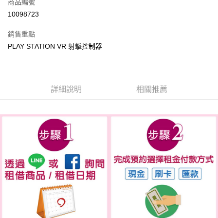
商品編號
信用卡分期付款
10098723
3 期 0 利率 每期
NT$3
21家銀行
銷售重點
6 期 0 利率 每期
NT$1
21家銀行
合作金庫商業銀行
第一商業銀行
PLAY STATION VR 射擊控制器
華南商業銀行
彰化商業銀行
合作金庫商業銀行
第一商業銀行
LINE Pay
上海商業儲蓄銀行
台北富邦商業銀行
華南商業銀行
彰化商業銀行
國泰世華商業銀行
兆豐國際商業銀行
Apple Pay
上海商業儲蓄銀行
台北富邦商業銀行
臺灣中小企業銀行
台中商業銀行
國泰世華商業銀行
兆豐國際商業銀行
詳細說明
相關推薦
匯豐（台灣）商業銀行
華泰商業銀行
悠遊付
臺灣中小企業銀行
台中商業銀行
聯邦商業銀行
遠東國際商業銀行
匯豐（台灣）商業銀行
華泰商業銀行
ATM付款
元大商業銀行
永豐商業銀行
聯邦商業銀行
遠東國際商業銀行
玉山商業銀行
星展（台灣）商業銀行
元大商業銀行
永豐商業銀行
台新國際商業銀行
中國信託商業銀行
運送方式
玉山商業銀行
星展（台灣）商業銀行
台灣樂天信用卡公司
台新國際商業銀行
中國信託商業銀行
便利帶 2~3工作天(國定假日無配送)
台灣樂天信用卡公司
每筆NT$65，滿NT$199(含以上)免運費
到店自取-台北信義門市 (租借商品請先詢問客服)
每筆NT$100，滿NT$199(含以上)免運費