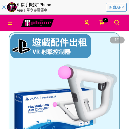
租借手機找TPhone
開啟APP
App下單享專屬優惠
0
1
/
1