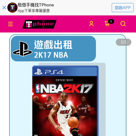
租借手機找TPhone
開啟APP
App下單享專屬優惠
0
1
/
1