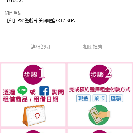
10098732
3 期 0 利率 每期
NT$3
21家銀行
銷售重點
6 期 0 利率 每期
NT$1
21家銀行
合作金庫商業銀行
第一商業銀行
【租】PS4遊戲片 美國職籃2K17 NBA
華南商業銀行
彰化商業銀行
合作金庫商業銀行
第一商業銀行
LINE Pay
上海商業儲蓄銀行
台北富邦商業銀行
華南商業銀行
彰化商業銀行
國泰世華商業銀行
兆豐國際商業銀行
Apple Pay
上海商業儲蓄銀行
台北富邦商業銀行
臺灣中小企業銀行
台中商業銀行
國泰世華商業銀行
兆豐國際商業銀行
詳細說明
相關推薦
匯豐（台灣）商業銀行
華泰商業銀行
悠遊付
臺灣中小企業銀行
台中商業銀行
聯邦商業銀行
遠東國際商業銀行
匯豐（台灣）商業銀行
華泰商業銀行
ATM付款
元大商業銀行
永豐商業銀行
聯邦商業銀行
遠東國際商業銀行
玉山商業銀行
星展（台灣）商業銀行
元大商業銀行
永豐商業銀行
台新國際商業銀行
中國信託商業銀行
運送方式
玉山商業銀行
星展（台灣）商業銀行
台灣樂天信用卡公司
台新國際商業銀行
中國信託商業銀行
便利帶 2~3工作天(國定假日無配送)
台灣樂天信用卡公司
每筆NT$65，滿NT$199(含以上)免運費
到店自取-台北信義門市 (租借商品請先詢問客服)
每筆NT$100，滿NT$199(含以上)免運費