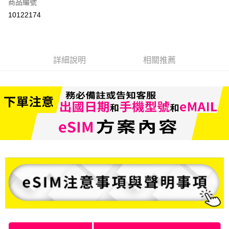
商品編號
信用卡分期付款
10122174
3 期 0 利率 每期
NT$433
21家銀行
6 期 0 利率 每期
NT$216
21家銀行
合作金庫商業銀行
第一商業銀行
華南商業銀行
彰化商業銀行
合作金庫商業銀行
第一商業銀行
LINE Pay
詳細說明
相關推薦
上海商業儲蓄銀行
台北富邦商業銀行
華南商業銀行
彰化商業銀行
國泰世華商業銀行
兆豐國際商業銀行
Apple Pay
上海商業儲蓄銀行
台北富邦商業銀行
臺灣中小企業銀行
台中商業銀行
國泰世華商業銀行
兆豐國際商業銀行
匯豐（台灣）商業銀行
華泰商業銀行
悠遊付
臺灣中小企業銀行
台中商業銀行
聯邦商業銀行
遠東國際商業銀行
匯豐（台灣）商業銀行
華泰商業銀行
ATM付款
元大商業銀行
永豐商業銀行
聯邦商業銀行
遠東國際商業銀行
玉山商業銀行
星展（台灣）商業銀行
元大商業銀行
永豐商業銀行
台新國際商業銀行
中國信託商業銀行
運送方式
玉山商業銀行
星展（台灣）商業銀行
台灣樂天信用卡公司
台新國際商業銀行
中國信託商業銀行
便利帶 2~3工作天(國定假日無配送)
台灣樂天信用卡公司
每筆NT$65，滿NT$199(含以上)免運費
到店自取-台北信義門市 (租借商品請先詢問客服)
每筆NT$100，滿NT$199(含以上)免運費
eSIM虛擬上網卡(下單請務必備註使用手機型號/使用日期/收信Emai