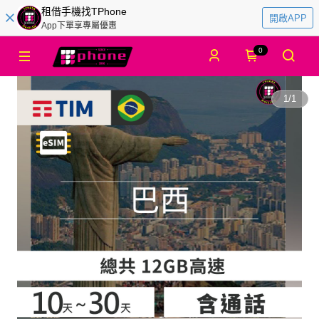
租借手機找TPhone
開啟APP
App下單享專屬優惠
0
1
/
1