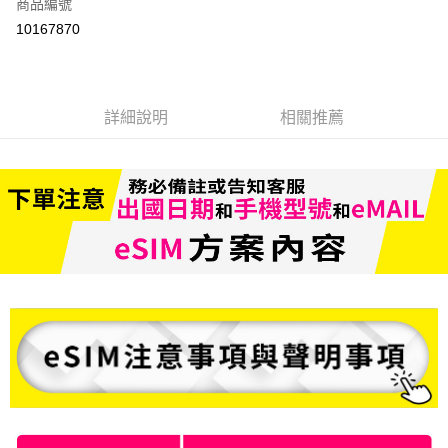
商品編號
信用卡分期付款
10167870
3 期 0 利率 每期
NT$233
21家銀行
6 期 0 利率 每期
NT$116
21家銀行
合作金庫商業銀行
第一商業銀行
華南商業銀行
彰化商業銀行
合作金庫商業銀行
第一商業銀行
LINE Pay
詳細說明
相關推薦
上海商業儲蓄銀行
台北富邦商業銀行
華南商業銀行
彰化商業銀行
國泰世華商業銀行
兆豐國際商業銀行
Apple Pay
上海商業儲蓄銀行
台北富邦商業銀行
臺灣中小企業銀行
台中商業銀行
國泰世華商業銀行
兆豐國際商業銀行
匯豐（台灣）商業銀行
華泰商業銀行
悠遊付
臺灣中小企業銀行
台中商業銀行
聯邦商業銀行
遠東國際商業銀行
匯豐（台灣）商業銀行
華泰商業銀行
ATM付款
元大商業銀行
永豐商業銀行
聯邦商業銀行
遠東國際商業銀行
玉山商業銀行
星展（台灣）商業銀行
元大商業銀行
永豐商業銀行
台新國際商業銀行
中國信託商業銀行
運送方式
玉山商業銀行
星展（台灣）商業銀行
台灣樂天信用卡公司
台新國際商業銀行
中國信託商業銀行
便利帶 2~3工作天(國定假日無配送)
台灣樂天信用卡公司
每筆NT$65，滿NT$199(含以上)免運費
到店自取-台北信義門市 (租借商品請先詢問客服)
每筆NT$100，滿NT$199(含以上)免運費
eSIM虛擬上網卡(下單請務必備註使用手機型號/使用日期/收信Emai