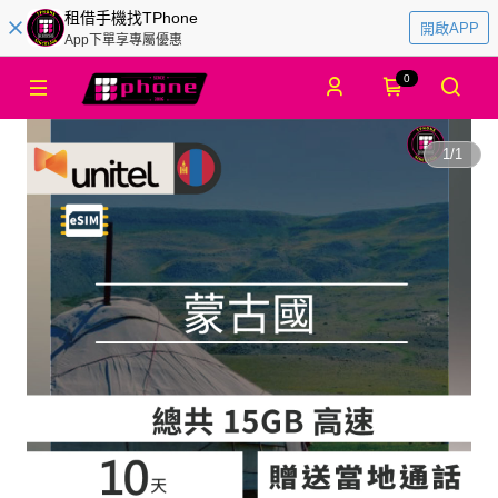
租借手機找TPhone
開啟APP
App下單享專屬優惠
0
1
/
1