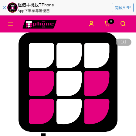
租借手機找TPhone
開啟APP
App下單享專屬優惠
0
1
/
1