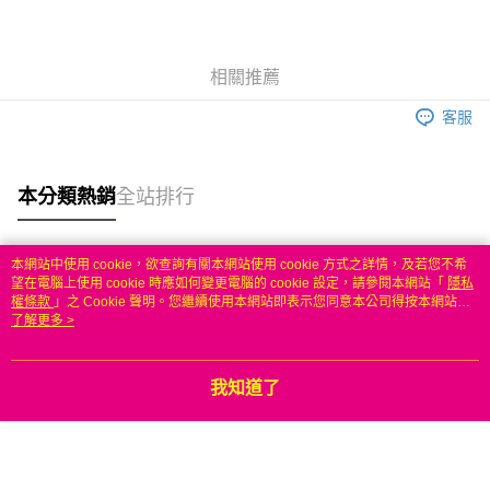
3 期 0 利率 每期
NT$533
21家銀行
6 期 0 利率 每期
NT$266
21家銀行
合作金庫商業銀行
第一商業銀行
華南商業銀行
彰化商業銀行
合作金庫商業銀行
第一商業銀行
LINE Pay
相關推薦
上海商業儲蓄銀行
台北富邦商業銀行
華南商業銀行
彰化商業銀行
國泰世華商業銀行
兆豐國際商業銀行
Apple Pay
上海商業儲蓄銀行
台北富邦商業銀行
客服
臺灣中小企業銀行
台中商業銀行
國泰世華商業銀行
兆豐國際商業銀行
匯豐（台灣）商業銀行
華泰商業銀行
悠遊付
臺灣中小企業銀行
台中商業銀行
聯邦商業銀行
遠東國際商業銀行
匯豐（台灣）商業銀行
華泰商業銀行
本分類熱銷
全站排行
ATM付款
元大商業銀行
永豐商業銀行
聯邦商業銀行
遠東國際商業銀行
玉山商業銀行
星展（台灣）商業銀行
元大商業銀行
永豐商業銀行
台新國際商業銀行
中國信託商業銀行
運送方式
玉山商業銀行
星展（台灣）商業銀行
本網站中使用 cookie，欲查詢有關本網站使用 cookie 方式之詳情，及若您不希
台灣樂天信用卡公司
台新國際商業銀行
中國信託商業銀行
熱門標籤
望在電腦上使用 cookie 時應如何變更電腦的 cookie 設定，請參閱本網站「
隱私
便利帶 2~3工作天(國定假日無配送)
台灣樂天信用卡公司
權條款
」之 Cookie 聲明。您繼續使用本網站即表示您同意本公司得按本網站使
每筆NT$65，滿NT$199(含以上)免運費
用條款之 Cookie 聲明使用 cookie。
了解更多 >
到店自取-台北信義門市 (租借商品請先詢問客服)
每筆NT$100，滿NT$199(含以上)免運費
我知道了