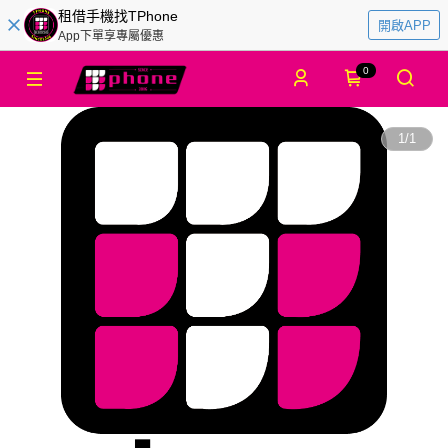
租借手機找TPhone
開啟APP
App下單享專屬優惠
0
1
/
1