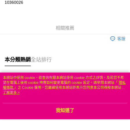
10360026
3 期 0 利率 每期
NT$266
21家銀行
6 期 0 利率 每期
NT$133
21家銀行
合作金庫商業銀行
第一商業銀行
華南商業銀行
彰化商業銀行
合作金庫商業銀行
第一商業銀行
LINE Pay
相關推薦
上海商業儲蓄銀行
台北富邦商業銀行
華南商業銀行
彰化商業銀行
國泰世華商業銀行
兆豐國際商業銀行
Apple Pay
上海商業儲蓄銀行
台北富邦商業銀行
客服
臺灣中小企業銀行
台中商業銀行
國泰世華商業銀行
兆豐國際商業銀行
匯豐（台灣）商業銀行
華泰商業銀行
悠遊付
臺灣中小企業銀行
台中商業銀行
聯邦商業銀行
遠東國際商業銀行
匯豐（台灣）商業銀行
華泰商業銀行
本分類熱銷
全站排行
ATM付款
元大商業銀行
永豐商業銀行
聯邦商業銀行
遠東國際商業銀行
玉山商業銀行
星展（台灣）商業銀行
元大商業銀行
永豐商業銀行
台新國際商業銀行
中國信託商業銀行
運送方式
玉山商業銀行
星展（台灣）商業銀行
本網站中使用 cookie，欲查詢有關本網站使用 cookie 方式之詳情，及若您不希
台灣樂天信用卡公司
台新國際商業銀行
中國信託商業銀行
熱門標籤
望在電腦上使用 cookie 時應如何變更電腦的 cookie 設定，請參閱本網站「
隱私
便利帶 2~3工作天(國定假日無配送)
台灣樂天信用卡公司
權條款
」之 Cookie 聲明。您繼續使用本網站即表示您同意本公司得按本網站使
每筆NT$65，滿NT$199(含以上)免運費
用條款之 Cookie 聲明使用 cookie。
了解更多 >
到店自取-台北信義門市 (租借商品請先詢問客服)
每筆NT$100，滿NT$199(含以上)免運費
我知道了