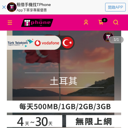
租借手機找TPhone
開啟APP
App下單享專屬優惠
0
1
/
1