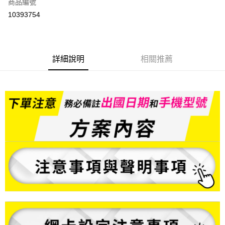
商品編號
信用卡分期付款
10393754
3 期 0 利率 每期
NT$49
21家銀行
6 期 0 利率 每期
NT$24
21家銀行
合作金庫商業銀行
第一商業銀行
華南商業銀行
彰化商業銀行
合作金庫商業銀行
第一商業銀行
LINE Pay
詳細說明
相關推薦
上海商業儲蓄銀行
台北富邦商業銀行
華南商業銀行
彰化商業銀行
國泰世華商業銀行
兆豐國際商業銀行
Apple Pay
上海商業儲蓄銀行
台北富邦商業銀行
臺灣中小企業銀行
台中商業銀行
國泰世華商業銀行
兆豐國際商業銀行
匯豐（台灣）商業銀行
華泰商業銀行
悠遊付
臺灣中小企業銀行
台中商業銀行
聯邦商業銀行
遠東國際商業銀行
匯豐（台灣）商業銀行
華泰商業銀行
ATM付款
元大商業銀行
永豐商業銀行
聯邦商業銀行
遠東國際商業銀行
玉山商業銀行
星展（台灣）商業銀行
元大商業銀行
永豐商業銀行
台新國際商業銀行
中國信託商業銀行
運送方式
玉山商業銀行
星展（台灣）商業銀行
台灣樂天信用卡公司
台新國際商業銀行
中國信託商業銀行
便利帶 2~3工作天(國定假日無配送)
台灣樂天信用卡公司
每筆NT$65，滿NT$199(含以上)免運費
到店自取-台北信義門市 (租借商品請先詢問客服)
每筆NT$100，滿NT$199(含以上)免運費