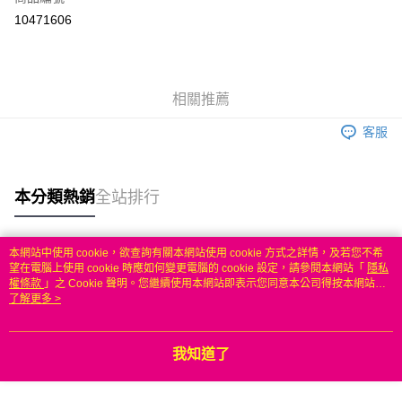
信用卡分期付款
10471606
3 期 0 利率 每期
NT$266
21家銀行
6 期 0 利率 每期
NT$133
21家銀行
合作金庫商業銀行
第一商業銀行
華南商業銀行
彰化商業銀行
合作金庫商業銀行
第一商業銀行
LINE Pay
相關推薦
上海商業儲蓄銀行
台北富邦商業銀行
華南商業銀行
彰化商業銀行
國泰世華商業銀行
兆豐國際商業銀行
Apple Pay
上海商業儲蓄銀行
台北富邦商業銀行
客服
臺灣中小企業銀行
台中商業銀行
國泰世華商業銀行
兆豐國際商業銀行
匯豐（台灣）商業銀行
華泰商業銀行
悠遊付
臺灣中小企業銀行
台中商業銀行
聯邦商業銀行
遠東國際商業銀行
匯豐（台灣）商業銀行
華泰商業銀行
本分類熱銷
全站排行
ATM付款
元大商業銀行
永豐商業銀行
聯邦商業銀行
遠東國際商業銀行
玉山商業銀行
星展（台灣）商業銀行
元大商業銀行
永豐商業銀行
台新國際商業銀行
中國信託商業銀行
運送方式
玉山商業銀行
星展（台灣）商業銀行
本網站中使用 cookie，欲查詢有關本網站使用 cookie 方式之詳情，及若您不希
台灣樂天信用卡公司
台新國際商業銀行
中國信託商業銀行
熱門標籤
望在電腦上使用 cookie 時應如何變更電腦的 cookie 設定，請參閱本網站「
隱私
無
台灣樂天信用卡公司
權條款
」之 Cookie 聲明。您繼續使用本網站即表示您同意本公司得按本網站使
每筆NT$100，滿NT$50(含以上)免運費
用條款之 Cookie 聲明使用 cookie。
了解更多 >
我知道了