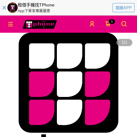
租借手機找TPhone
開啟APP
App下單享專屬優惠
0
1
/
1