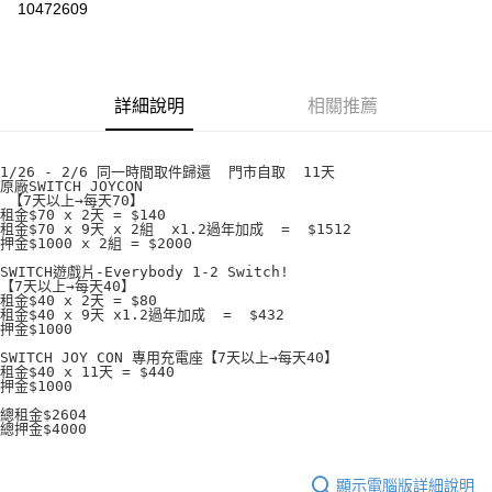
10472609
3 期 0 利率 每期
NT$186
21家銀行
6 期 0 利率 每期
NT$93
21家銀行
合作金庫商業銀行
第一商業銀行
華南商業銀行
彰化商業銀行
合作金庫商業銀行
第一商業銀行
LINE Pay
詳細說明
相關推薦
上海商業儲蓄銀行
台北富邦商業銀行
華南商業銀行
彰化商業銀行
國泰世華商業銀行
兆豐國際商業銀行
Apple Pay
上海商業儲蓄銀行
台北富邦商業銀行
臺灣中小企業銀行
台中商業銀行
國泰世華商業銀行
兆豐國際商業銀行
1/26 - 2/6 同一時間取件歸還  門市自取  11天
匯豐（台灣）商業銀行
華泰商業銀行
悠遊付
原廠SWITCH JOYCON
臺灣中小企業銀行
台中商業銀行
 【7天以上→每天70】
聯邦商業銀行
遠東國際商業銀行
匯豐（台灣）商業銀行
華泰商業銀行
租金$70 x 2天 = $140
ATM付款
元大商業銀行
永豐商業銀行
租金$70 x 9天 x 2組  x1.2過年加成  =  $1512
聯邦商業銀行
遠東國際商業銀行
押金$1000 x 2組 = $2000
玉山商業銀行
星展（台灣）商業銀行
元大商業銀行
永豐商業銀行
SWITCH遊戲片-Everybody 1-2 Switch!
台新國際商業銀行
中國信託商業銀行
運送方式
玉山商業銀行
星展（台灣）商業銀行
【7天以上→每天40】
台灣樂天信用卡公司
租金$40 x 2天 = $80
台新國際商業銀行
中國信託商業銀行
租金$40 x 9天 x1.2過年加成  =  $432
無
台灣樂天信用卡公司
押金$1000 
每筆NT$100，滿NT$50(含以上)免運費
SWITCH JOY CON 專用充電座【7天以上→每天40】
租金$40 x 11天 = $440
押金$1000
總租金$2604
總押金$4000
顯示電腦版詳細說明