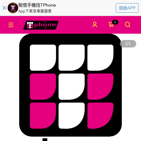
租借手機找TPhone
開啟APP
App下單享專屬優惠
0
1
/
1