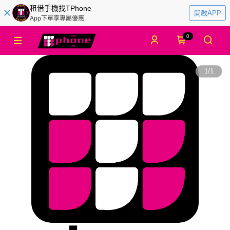
租借手機找TPhone
開啟APP
App下單享專屬優惠
0
1
/
1