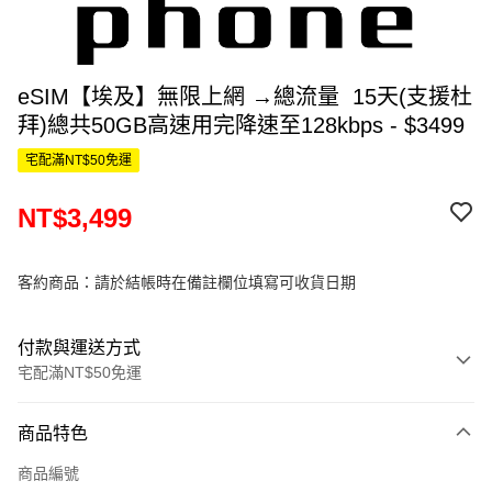
eSIM【埃及】無限上網 →總流量 15天(支援杜
拜)總共50GB高速用完降速至128kbps - $3499
宅配滿NT$50免運
NT$3,499
客約商品：請於結帳時在備註欄位填寫可收貨日期
付款與運送方式
宅配滿NT$50免運
付款方式
商品特色
信用卡一次付款
商品編號
信用卡分期付款