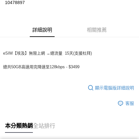
10478897
3 期 0 利率 每期
NT$1,166
21家銀行
6 期 0 利率 每期
NT$583
21家銀行
合作金庫商業銀行
第一商業銀行
華南商業銀行
彰化商業銀行
合作金庫商業銀行
第一商業銀行
LINE Pay
詳細說明
相關推薦
上海商業儲蓄銀行
台北富邦商業銀行
華南商業銀行
彰化商業銀行
國泰世華商業銀行
兆豐國際商業銀行
Apple Pay
上海商業儲蓄銀行
台北富邦商業銀行
臺灣中小企業銀行
台中商業銀行
國泰世華商業銀行
兆豐國際商業銀行
匯豐（台灣）商業銀行
華泰商業銀行
悠遊付
eSIM【埃及】無限上網 →總流量 15天(支援杜拜)
臺灣中小企業銀行
台中商業銀行
聯邦商業銀行
遠東國際商業銀行
匯豐（台灣）商業銀行
華泰商業銀行
ATM付款
元大商業銀行
永豐商業銀行
聯邦商業銀行
遠東國際商業銀行
總共50GB高速用完降速至128kbps - $3499
玉山商業銀行
星展（台灣）商業銀行
元大商業銀行
永豐商業銀行
台新國際商業銀行
中國信託商業銀行
運送方式
玉山商業銀行
星展（台灣）商業銀行
台灣樂天信用卡公司
台新國際商業銀行
中國信託商業銀行
顯示電腦版詳細說明
無
台灣樂天信用卡公司
每筆NT$100，滿NT$50(含以上)免運費
客服
本分類熱銷
全站排行