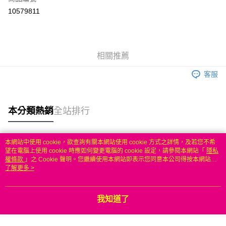
信用卡分期付款
10579811
3 期 0 利率 每期
NT$399
21家銀行
6 期 0 利率 每期
NT$199
21家銀行
合作金庫商業銀行
第一商業銀行
華南商業銀行
彰化商業銀行
合作金庫商業銀行
第一商業銀行
LINE Pay
相關推薦
上海商業儲蓄銀行
台北富邦商業銀行
華南商業銀行
彰化商業銀行
國泰世華商業銀行
兆豐國際商業銀行
Apple Pay
上海商業儲蓄銀行
台北富邦商業銀行
客服
臺灣中小企業銀行
台中商業銀行
國泰世華商業銀行
兆豐國際商業銀行
匯豐（台灣）商業銀行
華泰商業銀行
悠遊付
臺灣中小企業銀行
台中商業銀行
聯邦商業銀行
遠東國際商業銀行
匯豐（台灣）商業銀行
華泰商業銀行
本分類熱銷
全站排行
ATM付款
元大商業銀行
永豐商業銀行
聯邦商業銀行
遠東國際商業銀行
玉山商業銀行
星展（台灣）商業銀行
元大商業銀行
永豐商業銀行
台新國際商業銀行
中國信託商業銀行
運送方式
玉山商業銀行
星展（台灣）商業銀行
本網站中使用 cookie，欲查詢有關本網站使用 cookie 方式之詳情，及若您不希
台灣樂天信用卡公司
台新國際商業銀行
中國信託商業銀行
熱門標籤
望在電腦上使用 cookie 時應如何變更電腦的 cookie 設定，請參閱本網站「
隱私
無
台灣樂天信用卡公司
權條款
」之 Cookie 聲明。您繼續使用本網站即表示您同意本公司得按本網站使
每筆NT$100，滿NT$50(含以上)免運費
用條款之 Cookie 聲明使用 cookie。
了解更多 >
我知道了