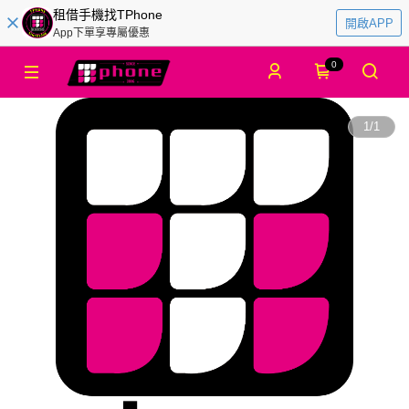
租借手機找TPhone
開啟APP
App下單享專屬優惠
0
1
/
1