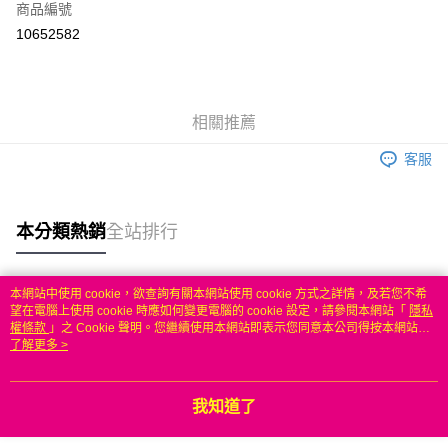
商品編號
信用卡分期付款
10652582
3 期 0 利率 每期
NT$2,199
21家銀行
6 期 0 利率 每期
NT$1,099
21家銀行
合作金庫商業銀行
第一商業銀行
華南商業銀行
彰化商業銀行
合作金庫商業銀行
第一商業銀行
LINE Pay
相關推薦
上海商業儲蓄銀行
台北富邦商業銀行
華南商業銀行
彰化商業銀行
國泰世華商業銀行
兆豐國際商業銀行
Apple Pay
上海商業儲蓄銀行
台北富邦商業銀行
客服
臺灣中小企業銀行
台中商業銀行
國泰世華商業銀行
兆豐國際商業銀行
匯豐（台灣）商業銀行
華泰商業銀行
悠遊付
臺灣中小企業銀行
台中商業銀行
聯邦商業銀行
遠東國際商業銀行
匯豐（台灣）商業銀行
華泰商業銀行
本分類熱銷
全站排行
ATM付款
元大商業銀行
永豐商業銀行
聯邦商業銀行
遠東國際商業銀行
玉山商業銀行
星展（台灣）商業銀行
元大商業銀行
永豐商業銀行
台新國際商業銀行
中國信託商業銀行
運送方式
玉山商業銀行
星展（台灣）商業銀行
本網站中使用 cookie，欲查詢有關本網站使用 cookie 方式之詳情，及若您不希
台灣樂天信用卡公司
台新國際商業銀行
中國信託商業銀行
熱門標籤
望在電腦上使用 cookie 時應如何變更電腦的 cookie 設定，請參閱本網站「
隱私
無
台灣樂天信用卡公司
權條款
」之 Cookie 聲明。您繼續使用本網站即表示您同意本公司得按本網站使
每筆NT$100，滿NT$50(含以上)免運費
用條款之 Cookie 聲明使用 cookie。
了解更多 >
我知道了