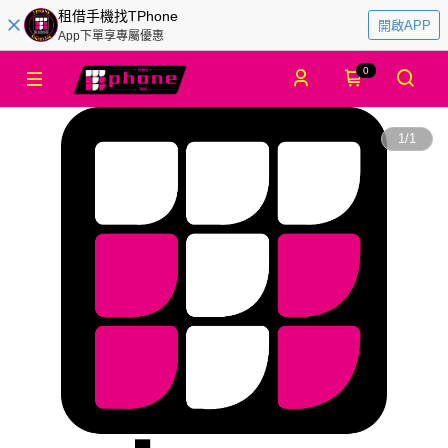
租借手機找TPhone
開啟APP
App下單享專屬優惠
0
1
/
1