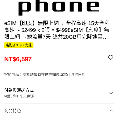
eSIM【印度】無限上網→ 全程高速 15天全程
高速 - $2499 x 2張 = $4998eSIM【印度】無
限上網 →總流量7天 總共20GB用完降速至
128kbps - $1599總共$6597
宅配滿NT$50免運
NT$6,597
客約商品：請於結帳時在備註欄位填寫可收貨日期
付款與運送方式
宅配滿NT$50免運
付款方式
商品特色
信用卡一次付款