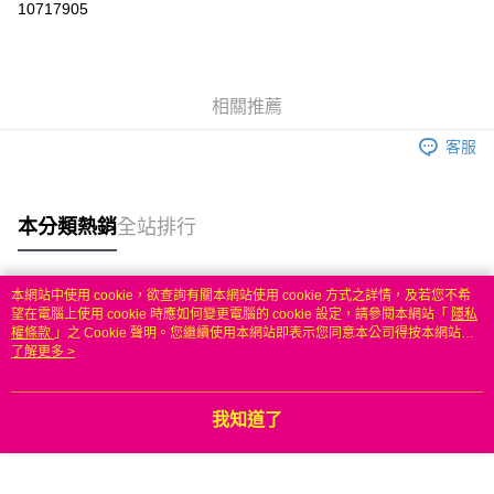
10717905
3 期 0 利率 每期
NT$233
21家銀行
6 期 0 利率 每期
NT$116
21家銀行
合作金庫商業銀行
第一商業銀行
華南商業銀行
彰化商業銀行
合作金庫商業銀行
第一商業銀行
LINE Pay
相關推薦
上海商業儲蓄銀行
台北富邦商業銀行
華南商業銀行
彰化商業銀行
國泰世華商業銀行
兆豐國際商業銀行
Apple Pay
上海商業儲蓄銀行
台北富邦商業銀行
客服
臺灣中小企業銀行
台中商業銀行
國泰世華商業銀行
兆豐國際商業銀行
匯豐（台灣）商業銀行
華泰商業銀行
悠遊付
臺灣中小企業銀行
台中商業銀行
聯邦商業銀行
遠東國際商業銀行
匯豐（台灣）商業銀行
華泰商業銀行
本分類熱銷
全站排行
ATM付款
元大商業銀行
永豐商業銀行
聯邦商業銀行
遠東國際商業銀行
玉山商業銀行
星展（台灣）商業銀行
元大商業銀行
永豐商業銀行
台新國際商業銀行
中國信託商業銀行
運送方式
玉山商業銀行
星展（台灣）商業銀行
本網站中使用 cookie，欲查詢有關本網站使用 cookie 方式之詳情，及若您不希
台灣樂天信用卡公司
台新國際商業銀行
中國信託商業銀行
熱門標籤
望在電腦上使用 cookie 時應如何變更電腦的 cookie 設定，請參閱本網站「
隱私
無
台灣樂天信用卡公司
權條款
」之 Cookie 聲明。您繼續使用本網站即表示您同意本公司得按本網站使
每筆NT$100，滿NT$50(含以上)免運費
用條款之 Cookie 聲明使用 cookie。
了解更多 >
我知道了