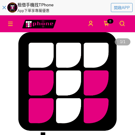
租借手機找TPhone
開啟APP
App下單享專屬優惠
0
1
/
1