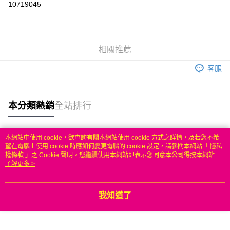
10719045
3 期 0 利率 每期
NT$373
21家銀行
6 期 0 利率 每期
NT$186
21家銀行
合作金庫商業銀行
第一商業銀行
華南商業銀行
彰化商業銀行
合作金庫商業銀行
第一商業銀行
LINE Pay
相關推薦
上海商業儲蓄銀行
台北富邦商業銀行
華南商業銀行
彰化商業銀行
國泰世華商業銀行
兆豐國際商業銀行
Apple Pay
上海商業儲蓄銀行
台北富邦商業銀行
客服
臺灣中小企業銀行
台中商業銀行
國泰世華商業銀行
兆豐國際商業銀行
匯豐（台灣）商業銀行
華泰商業銀行
悠遊付
臺灣中小企業銀行
台中商業銀行
聯邦商業銀行
遠東國際商業銀行
匯豐（台灣）商業銀行
華泰商業銀行
本分類熱銷
全站排行
ATM付款
元大商業銀行
永豐商業銀行
聯邦商業銀行
遠東國際商業銀行
玉山商業銀行
星展（台灣）商業銀行
元大商業銀行
永豐商業銀行
台新國際商業銀行
中國信託商業銀行
運送方式
玉山商業銀行
星展（台灣）商業銀行
本網站中使用 cookie，欲查詢有關本網站使用 cookie 方式之詳情，及若您不希
台灣樂天信用卡公司
台新國際商業銀行
中國信託商業銀行
熱門標籤
望在電腦上使用 cookie 時應如何變更電腦的 cookie 設定，請參閱本網站「
隱私
無
台灣樂天信用卡公司
權條款
」之 Cookie 聲明。您繼續使用本網站即表示您同意本公司得按本網站使
每筆NT$100，滿NT$50(含以上)免運費
用條款之 Cookie 聲明使用 cookie。
了解更多 >
我知道了