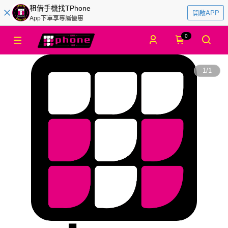
租借手機找TPhone
開啟APP
App下單享專屬優惠
0
1
/
1