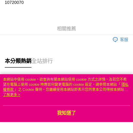
10720070
3 期 0 利率 每期
NT$499
21家銀行
6 期 0 利率 每期
NT$249
21家銀行
合作金庫商業銀行
第一商業銀行
華南商業銀行
彰化商業銀行
合作金庫商業銀行
第一商業銀行
LINE Pay
相關推薦
上海商業儲蓄銀行
台北富邦商業銀行
華南商業銀行
彰化商業銀行
國泰世華商業銀行
兆豐國際商業銀行
Apple Pay
上海商業儲蓄銀行
台北富邦商業銀行
客服
臺灣中小企業銀行
台中商業銀行
國泰世華商業銀行
兆豐國際商業銀行
匯豐（台灣）商業銀行
華泰商業銀行
悠遊付
臺灣中小企業銀行
台中商業銀行
聯邦商業銀行
遠東國際商業銀行
匯豐（台灣）商業銀行
華泰商業銀行
本分類熱銷
全站排行
ATM付款
元大商業銀行
永豐商業銀行
聯邦商業銀行
遠東國際商業銀行
玉山商業銀行
星展（台灣）商業銀行
元大商業銀行
永豐商業銀行
台新國際商業銀行
中國信託商業銀行
運送方式
玉山商業銀行
星展（台灣）商業銀行
本網站中使用 cookie，欲查詢有關本網站使用 cookie 方式之詳情，及若您不希
台灣樂天信用卡公司
台新國際商業銀行
中國信託商業銀行
熱門標籤
望在電腦上使用 cookie 時應如何變更電腦的 cookie 設定，請參閱本網站「
隱私
無
台灣樂天信用卡公司
權條款
」之 Cookie 聲明。您繼續使用本網站即表示您同意本公司得按本網站使
每筆NT$100，滿NT$50(含以上)免運費
用條款之 Cookie 聲明使用 cookie。
了解更多 >
我知道了