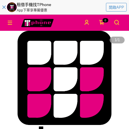
租借手機找TPhone
開啟APP
App下單享專屬優惠
0
1
/
1