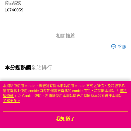
商品編號
信用卡分期付款
10746059
3 期 0 利率 每期
NT$599
21家銀行
6 期 0 利率 每期
NT$299
21家銀行
合作金庫商業銀行
第一商業銀行
華南商業銀行
彰化商業銀行
合作金庫商業銀行
第一商業銀行
LINE Pay
相關推薦
上海商業儲蓄銀行
台北富邦商業銀行
華南商業銀行
彰化商業銀行
國泰世華商業銀行
兆豐國際商業銀行
Apple Pay
上海商業儲蓄銀行
台北富邦商業銀行
客服
臺灣中小企業銀行
台中商業銀行
國泰世華商業銀行
兆豐國際商業銀行
匯豐（台灣）商業銀行
華泰商業銀行
悠遊付
臺灣中小企業銀行
台中商業銀行
聯邦商業銀行
遠東國際商業銀行
匯豐（台灣）商業銀行
華泰商業銀行
本分類熱銷
全站排行
ATM付款
元大商業銀行
永豐商業銀行
聯邦商業銀行
遠東國際商業銀行
玉山商業銀行
星展（台灣）商業銀行
元大商業銀行
永豐商業銀行
台新國際商業銀行
中國信託商業銀行
運送方式
玉山商業銀行
星展（台灣）商業銀行
本網站中使用 cookie，欲查詢有關本網站使用 cookie 方式之詳情，及若您不希
台灣樂天信用卡公司
台新國際商業銀行
中國信託商業銀行
熱門標籤
望在電腦上使用 cookie 時應如何變更電腦的 cookie 設定，請參閱本網站「
隱私
無
台灣樂天信用卡公司
權條款
」之 Cookie 聲明。您繼續使用本網站即表示您同意本公司得按本網站使
每筆NT$100，滿NT$50(含以上)免運費
用條款之 Cookie 聲明使用 cookie。
了解更多 >
我知道了