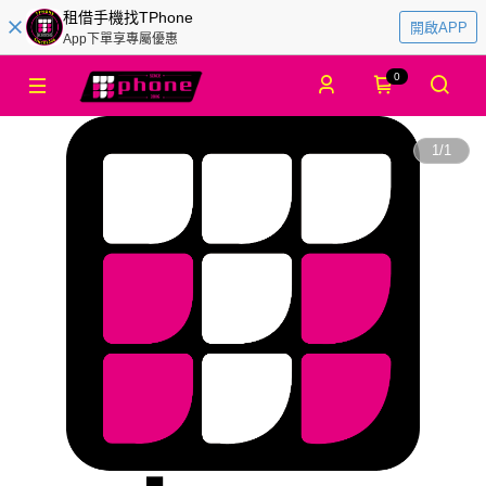
租借手機找TPhone
開啟APP
App下單享專屬優惠
0
1
/
1