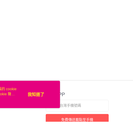
業銀行
遠東國際商業銀行
台灣）商業銀行
華泰商業銀行
業銀行
永豐商業銀行
業銀行
遠東國際商業銀行
業銀行
星展（台灣）商業銀行
業銀行
永豐商業銀行
際商業銀行
中國信託商業銀行
業銀行
星展（台灣）商業銀行
天信用卡公司
際商業銀行
中國信託商業銀行
天信用卡公司
00，滿NT$50(含以上)免運費
 cookie
kie 聲明
我知道了
官方APP
免費傳送載點至手機