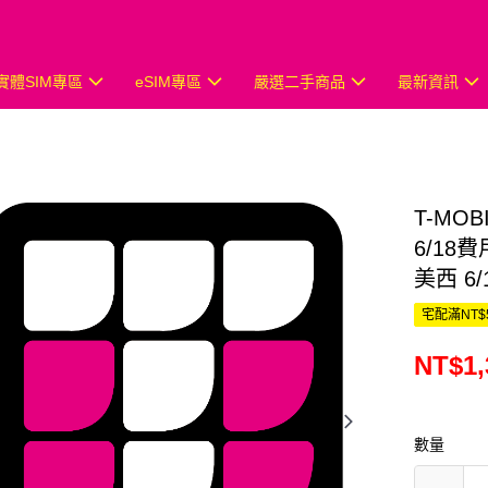
實體SIM專區
eSIM專區
嚴選二手商品
最新資訊
T-MOB
6/18費
美西 6/
宅配滿NT$
NT$1,
數量