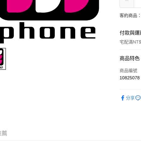
客約商品
付款與運
宅配滿NT
付款方式
商品特色
信用卡一
商品編號
10825078
信用卡分
3 期 
分享
6 期 
合作金
華南商
合作金
LINE Pay
上海商
華南商
國泰世
Apple Pay
上海商
臺灣中
國泰世
推薦
匯豐（
悠遊付
臺灣中