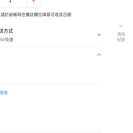
：請於結帳時在備註欄位填寫可收貨日期
送方式
清除
$50免運
紀錄
次付款
期付款
0 利率 每期
NT$449
21家銀行
客服
0 利率 每期
NT$224
21家銀行
庫商業銀行
第一商業銀行
業銀行
彰化商業銀行
庫商業銀行
第一商業銀行
業儲蓄銀行
台北富邦商業銀行
業銀行
彰化商業銀行
華商業銀行
兆豐國際商業銀行
業儲蓄銀行
台北富邦商業銀行
小企業銀行
台中商業銀行
華商業銀行
兆豐國際商業銀行
台灣）商業銀行
華泰商業銀行
小企業銀行
台中商業銀行