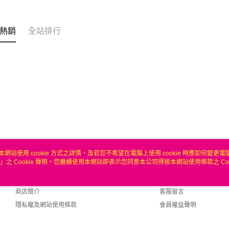
聯邦商
匯豐（
ATM付款
元大商
聯邦商
玉山商
元大商
熱銷
全站排行
台新國
玉山商
運送方式
台灣樂
台新國
台灣樂
無
每筆NT$1
本網站使用 cookie 方式之詳情，及若您不希望在電腦上使用 cookie 時應如何變更電腦的
」之 Cookie 聲明。您繼續使用本網站即表示您同意本公司得按本網站使用條款之 Coo
關於我們
客服資訊
品牌故事
購物說明
商店簡介
客服留言
隱私權及網站使用條款
會員權益聲明
聯絡我們