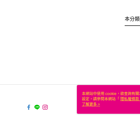
本分類
本網站中使用 cookie，欲查詢有關
設定，請參閱本網站「
隱私權條款
使用 cookie。
了解更多 >