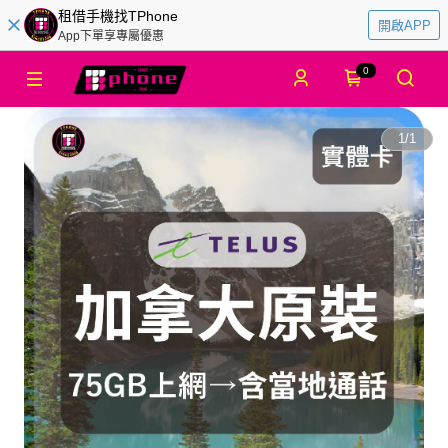
租借手機找TPhone
開啟APP
App下單享專屬優惠
0
1
/
1