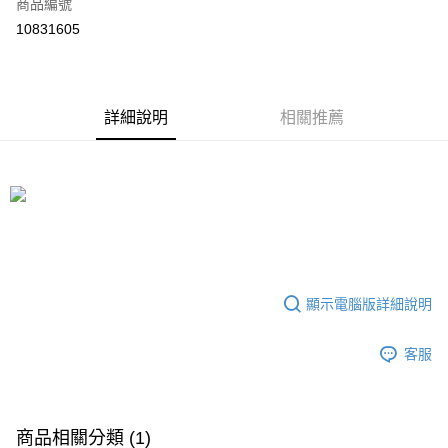
商品編號
信用卡分期付款
10831605
3 期 0 利率 每期
NT$633
21家銀行
6 期 0 利率 每期
NT$316
21家銀行
合作金庫商業銀行
第一商業銀行
華南商業銀行
彰化商業銀行
合作金庫商業銀行
第一商業銀行
LINE Pay
詳細說明
相關推薦
上海商業儲蓄銀行
台北富邦商業銀行
華南商業銀行
彰化商業銀行
國泰世華商業銀行
兆豐國際商業銀行
Apple Pay
上海商業儲蓄銀行
台北富邦商業銀行
臺灣中小企業銀行
台中商業銀行
國泰世華商業銀行
兆豐國際商業銀行
匯豐（台灣）商業銀行
華泰商業銀行
悠遊付
臺灣中小企業銀行
台中商業銀行
聯邦商業銀行
遠東國際商業銀行
匯豐（台灣）商業銀行
華泰商業銀行
ATM付款
元大商業銀行
永豐商業銀行
聯邦商業銀行
遠東國際商業銀行
玉山商業銀行
星展（台灣）商業銀行
元大商業銀行
永豐商業銀行
台新國際商業銀行
中國信託商業銀行
運送方式
玉山商業銀行
星展（台灣）商業銀行
台灣樂天信用卡公司
台新國際商業銀行
中國信託商業銀行
顯示電腦版詳細說明
便利帶 2~3工作天(國定假日無配送)
台灣樂天信用卡公司
每筆NT$65，滿NT$199(含以上)免運費
客服
到店自取-台北信義門市 (租借商品請先詢問客服)
每筆NT$100，滿NT$199(含以上)免運費
商品相關分類 (1)