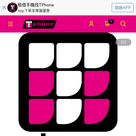
租借手機找TPhone
開啟APP
App下單享專屬優惠
0
1
/
1