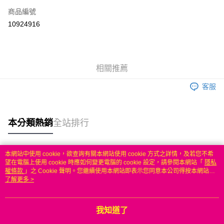
商品編號
信用卡分期付款
10924916
3 期 0 利率 每期
NT$499
21家銀行
6 期 0 利率 每期
NT$249
21家銀行
合作金庫商業銀行
第一商業銀行
華南商業銀行
彰化商業銀行
合作金庫商業銀行
第一商業銀行
LINE Pay
相關推薦
上海商業儲蓄銀行
台北富邦商業銀行
華南商業銀行
彰化商業銀行
國泰世華商業銀行
兆豐國際商業銀行
Apple Pay
上海商業儲蓄銀行
台北富邦商業銀行
客服
臺灣中小企業銀行
台中商業銀行
國泰世華商業銀行
兆豐國際商業銀行
匯豐（台灣）商業銀行
華泰商業銀行
悠遊付
臺灣中小企業銀行
台中商業銀行
聯邦商業銀行
遠東國際商業銀行
匯豐（台灣）商業銀行
華泰商業銀行
本分類熱銷
全站排行
ATM付款
元大商業銀行
永豐商業銀行
聯邦商業銀行
遠東國際商業銀行
玉山商業銀行
星展（台灣）商業銀行
元大商業銀行
永豐商業銀行
台新國際商業銀行
中國信託商業銀行
運送方式
玉山商業銀行
星展（台灣）商業銀行
本網站中使用 cookie，欲查詢有關本網站使用 cookie 方式之詳情，及若您不希
台灣樂天信用卡公司
台新國際商業銀行
中國信託商業銀行
熱門標籤
望在電腦上使用 cookie 時應如何變更電腦的 cookie 設定，請參閱本網站「
隱私
無
台灣樂天信用卡公司
權條款
」之 Cookie 聲明。您繼續使用本網站即表示您同意本公司得按本網站使
每筆NT$100，滿NT$50(含以上)免運費
用條款之 Cookie 聲明使用 cookie。
了解更多 >
我知道了