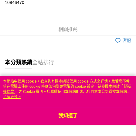
10946470
3 期 0 利率 每期
NT$432
21家銀行
6 期 0 利率 每期
NT$216
21家銀行
合作金庫商業銀行
第一商業銀行
華南商業銀行
彰化商業銀行
合作金庫商業銀行
第一商業銀行
LINE Pay
相關推薦
上海商業儲蓄銀行
台北富邦商業銀行
華南商業銀行
彰化商業銀行
國泰世華商業銀行
兆豐國際商業銀行
Apple Pay
上海商業儲蓄銀行
台北富邦商業銀行
客服
臺灣中小企業銀行
台中商業銀行
國泰世華商業銀行
兆豐國際商業銀行
匯豐（台灣）商業銀行
華泰商業銀行
悠遊付
臺灣中小企業銀行
台中商業銀行
聯邦商業銀行
遠東國際商業銀行
匯豐（台灣）商業銀行
華泰商業銀行
本分類熱銷
全站排行
ATM付款
元大商業銀行
永豐商業銀行
聯邦商業銀行
遠東國際商業銀行
玉山商業銀行
星展（台灣）商業銀行
元大商業銀行
永豐商業銀行
台新國際商業銀行
中國信託商業銀行
運送方式
玉山商業銀行
星展（台灣）商業銀行
本網站中使用 cookie，欲查詢有關本網站使用 cookie 方式之詳情，及若您不希
台灣樂天信用卡公司
台新國際商業銀行
中國信託商業銀行
熱門標籤
望在電腦上使用 cookie 時應如何變更電腦的 cookie 設定，請參閱本網站「
隱私
無
台灣樂天信用卡公司
權條款
」之 Cookie 聲明。您繼續使用本網站即表示您同意本公司得按本網站使
每筆NT$100，滿NT$50(含以上)免運費
用條款之 Cookie 聲明使用 cookie。
了解更多 >
我知道了