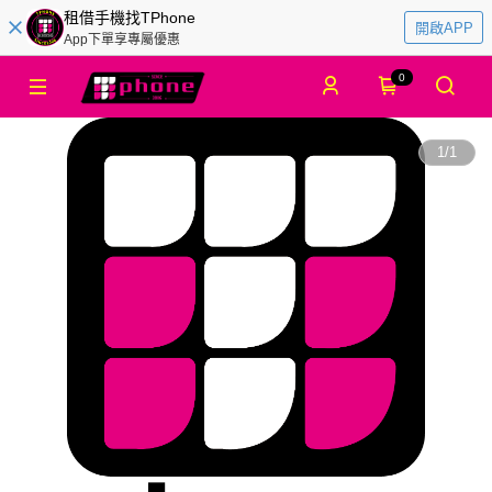
租借手機找TPhone
開啟APP
App下單享專屬優惠
0
1
/
1