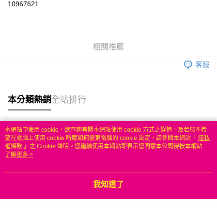
10967621
3 期 0 利率 每期
NT$999
21家銀行
6 期 0 利率 每期
NT$499
21家銀行
合作金庫商業銀行
第一商業銀行
華南商業銀行
彰化商業銀行
合作金庫商業銀行
第一商業銀行
LINE Pay
相關推薦
上海商業儲蓄銀行
台北富邦商業銀行
華南商業銀行
彰化商業銀行
國泰世華商業銀行
兆豐國際商業銀行
Apple Pay
上海商業儲蓄銀行
台北富邦商業銀行
客服
臺灣中小企業銀行
台中商業銀行
國泰世華商業銀行
兆豐國際商業銀行
匯豐（台灣）商業銀行
華泰商業銀行
悠遊付
臺灣中小企業銀行
台中商業銀行
聯邦商業銀行
遠東國際商業銀行
匯豐（台灣）商業銀行
華泰商業銀行
本分類熱銷
全站排行
ATM付款
元大商業銀行
永豐商業銀行
聯邦商業銀行
遠東國際商業銀行
玉山商業銀行
星展（台灣）商業銀行
元大商業銀行
永豐商業銀行
台新國際商業銀行
中國信託商業銀行
運送方式
玉山商業銀行
星展（台灣）商業銀行
本網站中使用 cookie，欲查詢有關本網站使用 cookie 方式之詳情，及若您不希
台灣樂天信用卡公司
台新國際商業銀行
中國信託商業銀行
熱門標籤
望在電腦上使用 cookie 時應如何變更電腦的 cookie 設定，請參閱本網站「
隱私
無
台灣樂天信用卡公司
權條款
」之 Cookie 聲明。您繼續使用本網站即表示您同意本公司得按本網站使
每筆NT$100，滿NT$50(含以上)免運費
用條款之 Cookie 聲明使用 cookie。
了解更多 >
我知道了