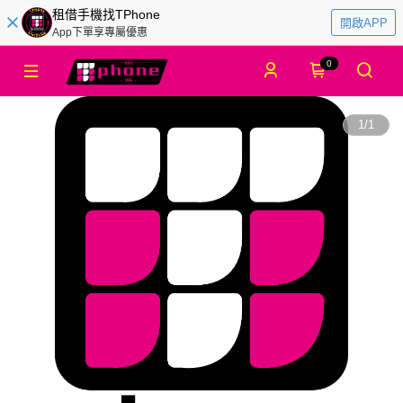
租借手機找TPhone
開啟APP
App下單享專屬優惠
0
1
/
1