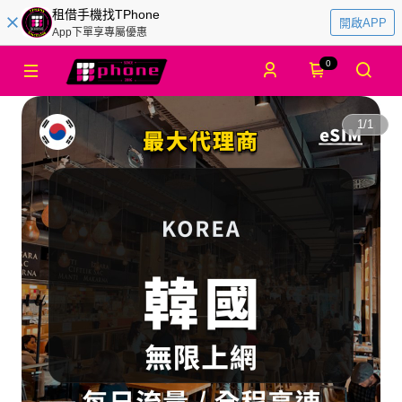
租借手機找TPhone
開啟APP
App下單享專屬優惠
0
1
/
1