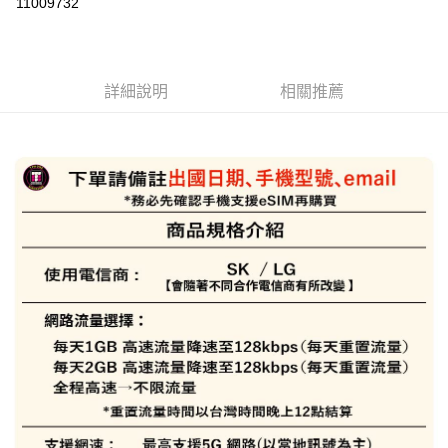
11009732
3 期 0 利率 每期
NT$46
21家銀行
6 期 0 利率 每期
NT$23
21家銀行
合作金庫商業銀行
第一商業銀行
華南商業銀行
彰化商業銀行
合作金庫商業銀行
第一商業銀行
LINE Pay
詳細說明
相關推薦
上海商業儲蓄銀行
台北富邦商業銀行
華南商業銀行
彰化商業銀行
國泰世華商業銀行
兆豐國際商業銀行
Apple Pay
上海商業儲蓄銀行
台北富邦商業銀行
臺灣中小企業銀行
台中商業銀行
國泰世華商業銀行
兆豐國際商業銀行
匯豐（台灣）商業銀行
華泰商業銀行
悠遊付
臺灣中小企業銀行
台中商業銀行
聯邦商業銀行
遠東國際商業銀行
匯豐（台灣）商業銀行
華泰商業銀行
ATM付款
元大商業銀行
永豐商業銀行
聯邦商業銀行
遠東國際商業銀行
玉山商業銀行
星展（台灣）商業銀行
元大商業銀行
永豐商業銀行
台新國際商業銀行
中國信託商業銀行
運送方式
玉山商業銀行
星展（台灣）商業銀行
台灣樂天信用卡公司
台新國際商業銀行
中國信託商業銀行
便利帶 2~3工作天(國定假日無配送)
台灣樂天信用卡公司
每筆NT$65，滿NT$199(含以上)免運費
到店自取-台北信義門市 (租借商品請先詢問客服)
每筆NT$100，滿NT$199(含以上)免運費
eSIM虛擬上網卡(下單請務必備註使用手機型號/使用日期/收信Emai
l)