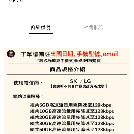
11009733
3 期 0 利率 每期
NT$149
21家銀行
6 期 0 利率 每期
NT$74
21家銀行
合作金庫商業銀行
第一商業銀行
華南商業銀行
彰化商業銀行
合作金庫商業銀行
第一商業銀行
LINE Pay
詳細說明
相關推薦
上海商業儲蓄銀行
台北富邦商業銀行
華南商業銀行
彰化商業銀行
國泰世華商業銀行
兆豐國際商業銀行
Apple Pay
上海商業儲蓄銀行
台北富邦商業銀行
臺灣中小企業銀行
台中商業銀行
國泰世華商業銀行
兆豐國際商業銀行
匯豐（台灣）商業銀行
華泰商業銀行
悠遊付
臺灣中小企業銀行
台中商業銀行
聯邦商業銀行
遠東國際商業銀行
匯豐（台灣）商業銀行
華泰商業銀行
ATM付款
元大商業銀行
永豐商業銀行
聯邦商業銀行
遠東國際商業銀行
玉山商業銀行
星展（台灣）商業銀行
元大商業銀行
永豐商業銀行
台新國際商業銀行
中國信託商業銀行
運送方式
玉山商業銀行
星展（台灣）商業銀行
台灣樂天信用卡公司
台新國際商業銀行
中國信託商業銀行
便利帶 2~3工作天(國定假日無配送)
台灣樂天信用卡公司
每筆NT$65，滿NT$199(含以上)免運費
到店自取-台北信義門市 (租借商品請先詢問客服)
每筆NT$100，滿NT$199(含以上)免運費
eSIM虛擬上網卡(下單請務必備註使用手機型號/使用日期/收信Emai
l)