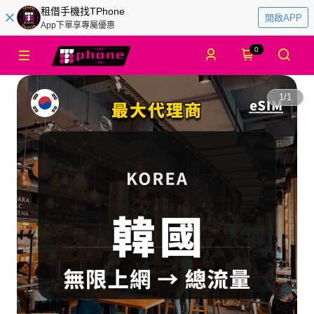
租借手機找TPhone
開啟APP
App下單享專屬優惠
0
1
/
1