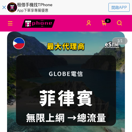
租借手機找TPhone
開啟APP
App下單享專屬優惠
0
1
/
1