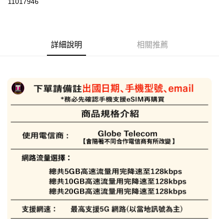
11017946
3 期 0 利率 每期
NT$146
21家銀行
6 期 0 利率 每期
NT$73
21家銀行
合作金庫商業銀行
第一商業銀行
華南商業銀行
彰化商業銀行
合作金庫商業銀行
第一商業銀行
LINE Pay
詳細說明
相關推薦
上海商業儲蓄銀行
台北富邦商業銀行
華南商業銀行
彰化商業銀行
國泰世華商業銀行
兆豐國際商業銀行
Apple Pay
上海商業儲蓄銀行
台北富邦商業銀行
臺灣中小企業銀行
台中商業銀行
國泰世華商業銀行
兆豐國際商業銀行
匯豐（台灣）商業銀行
華泰商業銀行
悠遊付
臺灣中小企業銀行
台中商業銀行
聯邦商業銀行
遠東國際商業銀行
匯豐（台灣）商業銀行
華泰商業銀行
ATM付款
元大商業銀行
永豐商業銀行
聯邦商業銀行
遠東國際商業銀行
玉山商業銀行
星展（台灣）商業銀行
元大商業銀行
永豐商業銀行
台新國際商業銀行
中國信託商業銀行
運送方式
玉山商業銀行
星展（台灣）商業銀行
台灣樂天信用卡公司
台新國際商業銀行
中國信託商業銀行
便利帶 2~3工作天(國定假日無配送)
台灣樂天信用卡公司
每筆NT$65，滿NT$199(含以上)免運費
到店自取-台北信義門市 (租借商品請先詢問客服)
每筆NT$100，滿NT$199(含以上)免運費
eSIM虛擬上網卡(下單請務必備註使用手機型號/使用日期/收信Emai
l)