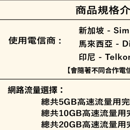
每筆NT$1
eSIM虛
il)
免運費