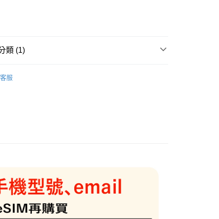
次付款
期付款
0 利率 每期
NT$143
21家銀行
類 (1)
0 利率 每期
NT$71
21家銀行
庫商業銀行
第一商業銀行
業銀行
彰化商業銀行
虛擬各國上網
新加坡/馬來西亞/印尼 共用📲eSIM
庫商業銀行
第一商業銀行
業儲蓄銀行
台北富邦商業銀行
客服
業銀行
彰化商業銀行
華商業銀行
兆豐國際商業銀行
業儲蓄銀行
台北富邦商業銀行
小企業銀行
台中商業銀行
華商業銀行
兆豐國際商業銀行
台灣）商業銀行
華泰商業銀行
小企業銀行
台中商業銀行
業銀行
遠東國際商業銀行
台灣）商業銀行
華泰商業銀行
業銀行
永豐商業銀行
業銀行
遠東國際商業銀行
業銀行
星展（台灣）商業銀行
業銀行
永豐商業銀行
際商業銀行
中國信託商業銀行
業銀行
星展（台灣）商業銀行
天信用卡公司
際商業銀行
中國信託商業銀行
天信用卡公司
~3工作天(國定假日無配送)
5，滿NT$199(含以上)免運費
台北信義門市 (租借商品請先詢問客服)