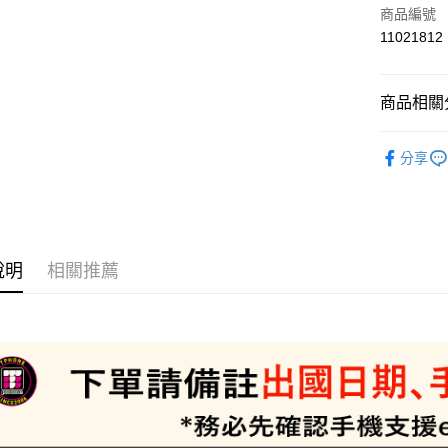
信用卡一
商品編號
11021812
信用卡分
3 期 
商品相關分
6 期 
合作金
華南商
📲eSIM
合作金
LINE Pay
上海商
分享
華南商
國泰世
Apple Pay
上海商
臺灣中
國泰世
匯豐（
悠遊付
臺灣中
聯邦商
匯豐（
ATM付款
元大商
聯邦商
說明
相關推薦
玉山商
元大商
台新國
玉山商
運送方式
台灣樂
台新國
台灣樂
便利帶 2
每筆NT$6
到店自取-