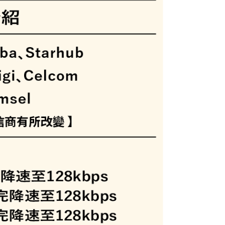
00，滿NT$199(含以上)免運費
擬上網卡(下單請務必備註使用手機型號/使用日期/收信Ema