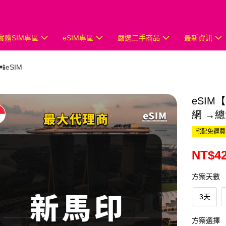
實體SIM專區
eSIM專區
嚴選二手商品
最新資訊
eSIM
eSI
網 →
宅配免運費
NT$42
方案天數
3天
方案選擇