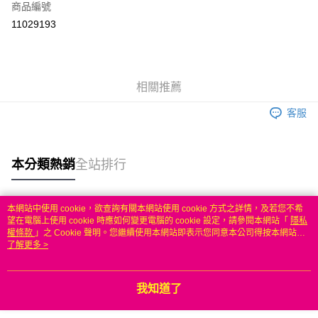
商品編號
信用卡分期付款
11029193
3 期 0 利率 每期
NT$299
21家銀行
6 期 0 利率 每期
NT$149
21家銀行
合作金庫商業銀行
第一商業銀行
華南商業銀行
彰化商業銀行
合作金庫商業銀行
第一商業銀行
LINE Pay
相關推薦
上海商業儲蓄銀行
台北富邦商業銀行
華南商業銀行
彰化商業銀行
國泰世華商業銀行
兆豐國際商業銀行
Apple Pay
上海商業儲蓄銀行
台北富邦商業銀行
客服
臺灣中小企業銀行
台中商業銀行
國泰世華商業銀行
兆豐國際商業銀行
匯豐（台灣）商業銀行
華泰商業銀行
悠遊付
臺灣中小企業銀行
台中商業銀行
聯邦商業銀行
遠東國際商業銀行
匯豐（台灣）商業銀行
華泰商業銀行
本分類熱銷
全站排行
ATM付款
元大商業銀行
永豐商業銀行
聯邦商業銀行
遠東國際商業銀行
玉山商業銀行
星展（台灣）商業銀行
元大商業銀行
永豐商業銀行
台新國際商業銀行
中國信託商業銀行
運送方式
玉山商業銀行
星展（台灣）商業銀行
本網站中使用 cookie，欲查詢有關本網站使用 cookie 方式之詳情，及若您不希
台灣樂天信用卡公司
台新國際商業銀行
中國信託商業銀行
熱門標籤
望在電腦上使用 cookie 時應如何變更電腦的 cookie 設定，請參閱本網站「
隱私
無
台灣樂天信用卡公司
權條款
」之 Cookie 聲明。您繼續使用本網站即表示您同意本公司得按本網站使
每筆NT$100，滿NT$50(含以上)免運費
用條款之 Cookie 聲明使用 cookie。
了解更多 >
我知道了