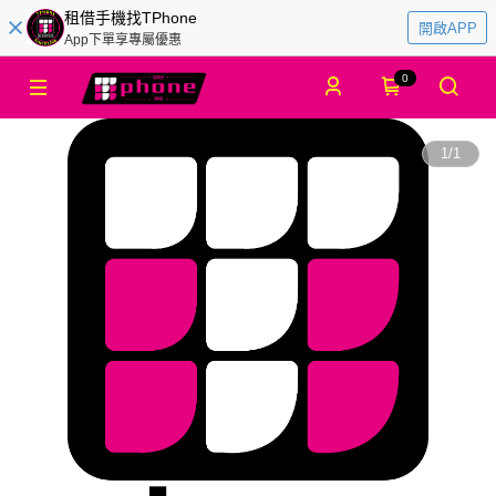
租借手機找TPhone
開啟APP
App下單享專屬優惠
0
1
/
1