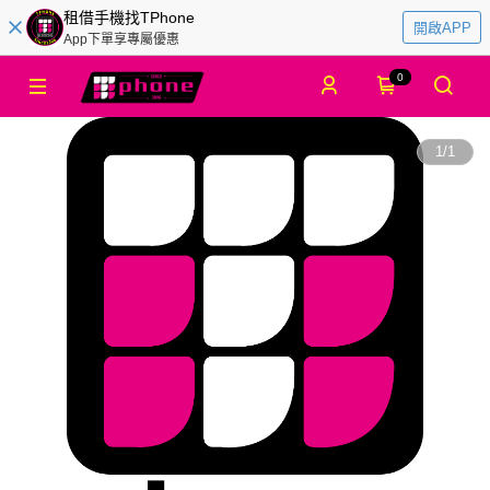
租借手機找TPhone
開啟APP
App下單享專屬優惠
0
1
/
1