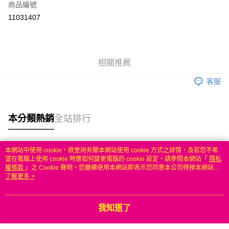
商品編號
信用卡分期付款
11031407
3 期 0 利率 每期
NT$1,699
21家銀行
6 期 0 利率 每期
NT$849
21家銀行
合作金庫商業銀行
第一商業銀行
華南商業銀行
彰化商業銀行
合作金庫商業銀行
第一商業銀行
LINE Pay
相關推薦
上海商業儲蓄銀行
台北富邦商業銀行
華南商業銀行
彰化商業銀行
國泰世華商業銀行
兆豐國際商業銀行
Apple Pay
上海商業儲蓄銀行
台北富邦商業銀行
客服
臺灣中小企業銀行
台中商業銀行
國泰世華商業銀行
兆豐國際商業銀行
匯豐（台灣）商業銀行
華泰商業銀行
悠遊付
臺灣中小企業銀行
台中商業銀行
聯邦商業銀行
遠東國際商業銀行
匯豐（台灣）商業銀行
華泰商業銀行
本分類熱銷
全站排行
ATM付款
元大商業銀行
永豐商業銀行
聯邦商業銀行
遠東國際商業銀行
玉山商業銀行
星展（台灣）商業銀行
元大商業銀行
永豐商業銀行
台新國際商業銀行
中國信託商業銀行
運送方式
玉山商業銀行
星展（台灣）商業銀行
本網站中使用 cookie，欲查詢有關本網站使用 cookie 方式之詳情，及若您不希
台灣樂天信用卡公司
台新國際商業銀行
中國信託商業銀行
熱門標籤
望在電腦上使用 cookie 時應如何變更電腦的 cookie 設定，請參閱本網站「
隱私
無
台灣樂天信用卡公司
權條款
」之 Cookie 聲明。您繼續使用本網站即表示您同意本公司得按本網站使
每筆NT$100，滿NT$50(含以上)免運費
用條款之 Cookie 聲明使用 cookie。
了解更多 >
我知道了