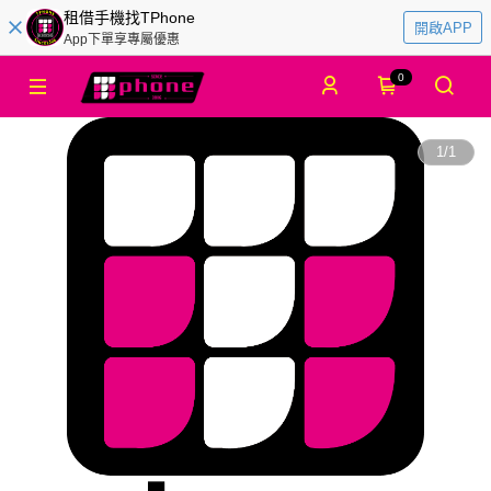
租借手機找TPhone
開啟APP
App下單享專屬優惠
0
1
/
1