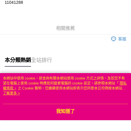
11041288
3 期 0 利率 每期
NT$216
21家銀行
6 期 0 利率 每期
NT$108
21家銀行
合作金庫商業銀行
第一商業銀行
華南商業銀行
彰化商業銀行
合作金庫商業銀行
第一商業銀行
LINE Pay
相關推薦
上海商業儲蓄銀行
台北富邦商業銀行
華南商業銀行
彰化商業銀行
國泰世華商業銀行
兆豐國際商業銀行
Apple Pay
上海商業儲蓄銀行
台北富邦商業銀行
客服
臺灣中小企業銀行
台中商業銀行
國泰世華商業銀行
兆豐國際商業銀行
匯豐（台灣）商業銀行
華泰商業銀行
悠遊付
臺灣中小企業銀行
台中商業銀行
聯邦商業銀行
遠東國際商業銀行
匯豐（台灣）商業銀行
華泰商業銀行
本分類熱銷
全站排行
ATM付款
元大商業銀行
永豐商業銀行
聯邦商業銀行
遠東國際商業銀行
玉山商業銀行
星展（台灣）商業銀行
元大商業銀行
永豐商業銀行
台新國際商業銀行
中國信託商業銀行
運送方式
玉山商業銀行
星展（台灣）商業銀行
本網站中使用 cookie，欲查詢有關本網站使用 cookie 方式之詳情，及若您不希
台灣樂天信用卡公司
台新國際商業銀行
中國信託商業銀行
熱門標籤
望在電腦上使用 cookie 時應如何變更電腦的 cookie 設定，請參閱本網站「
隱私
無
台灣樂天信用卡公司
權條款
」之 Cookie 聲明。您繼續使用本網站即表示您同意本公司得按本網站使
每筆NT$100，滿NT$50(含以上)免運費
用條款之 Cookie 聲明使用 cookie。
了解更多 >
我知道了