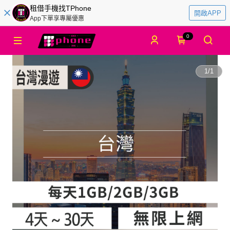
租借手機找TPhone
開啟APP
App下單享專屬優惠
0
1
/
1