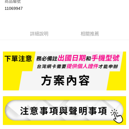
商品編號
信用卡分期付款
11069947
3 期 0 利率 每期
NT$13
21家銀行
6 期 0 利率 每期
NT$6
21家銀行
合作金庫商業銀行
第一商業銀行
華南商業銀行
彰化商業銀行
合作金庫商業銀行
第一商業銀行
LINE Pay
詳細說明
相關推薦
上海商業儲蓄銀行
台北富邦商業銀行
華南商業銀行
彰化商業銀行
國泰世華商業銀行
兆豐國際商業銀行
Apple Pay
上海商業儲蓄銀行
台北富邦商業銀行
臺灣中小企業銀行
台中商業銀行
國泰世華商業銀行
兆豐國際商業銀行
匯豐（台灣）商業銀行
華泰商業銀行
悠遊付
臺灣中小企業銀行
台中商業銀行
聯邦商業銀行
遠東國際商業銀行
匯豐（台灣）商業銀行
華泰商業銀行
ATM付款
元大商業銀行
永豐商業銀行
聯邦商業銀行
遠東國際商業銀行
玉山商業銀行
星展（台灣）商業銀行
元大商業銀行
永豐商業銀行
台新國際商業銀行
中國信託商業銀行
運送方式
玉山商業銀行
星展（台灣）商業銀行
台灣樂天信用卡公司
台新國際商業銀行
中國信託商業銀行
便利帶 2~3工作天(國定假日無配送)
台灣樂天信用卡公司
每筆NT$65，滿NT$199(含以上)免運費
到店自取-台北信義門市 (租借商品請先詢問客服)
每筆NT$100，滿NT$199(含以上)免運費