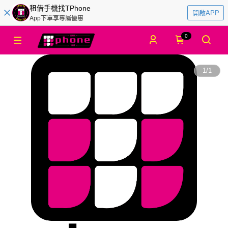
租借手機找TPhone
開啟APP
App下單享專屬優惠
0
1
/
1