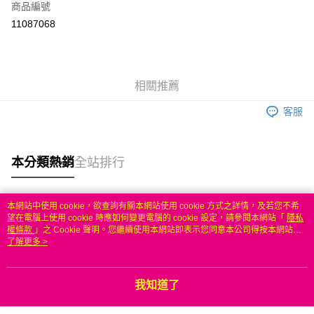
商品編號
信用卡分期付款
11087068
3 期 0 利率 每期
NT$582
21家銀行
6 期 0 利率 每期
NT$291
21家銀行
合作金庫商業銀行
第一商業銀行
華南商業銀行
彰化商業銀行
合作金庫商業銀行
第一商業銀行
LINE Pay
相關推薦
上海商業儲蓄銀行
台北富邦商業銀行
華南商業銀行
彰化商業銀行
國泰世華商業銀行
兆豐國際商業銀行
Apple Pay
上海商業儲蓄銀行
台北富邦商業銀行
客服
臺灣中小企業銀行
台中商業銀行
國泰世華商業銀行
兆豐國際商業銀行
匯豐（台灣）商業銀行
華泰商業銀行
悠遊付
臺灣中小企業銀行
台中商業銀行
聯邦商業銀行
遠東國際商業銀行
匯豐（台灣）商業銀行
華泰商業銀行
本分類熱銷
全站排行
ATM付款
元大商業銀行
永豐商業銀行
聯邦商業銀行
遠東國際商業銀行
玉山商業銀行
星展（台灣）商業銀行
元大商業銀行
永豐商業銀行
台新國際商業銀行
中國信託商業銀行
運送方式
玉山商業銀行
星展（台灣）商業銀行
本網站中使用 cookie，欲查詢有關本網站使用 cookie 方式之詳情，及若您不希
台灣樂天信用卡公司
台新國際商業銀行
中國信託商業銀行
熱門標籤
望在電腦上使用 cookie 時應如何變更電腦的 cookie 設定，請參閱本網站「
隱私
無
台灣樂天信用卡公司
權條款
」之 Cookie 聲明。您繼續使用本網站即表示您同意本公司得按本網站使
每筆NT$100，滿NT$50(含以上)免運費
用條款之 Cookie 聲明使用 cookie。
了解更多 >
我知道了