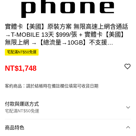
實體卡【美國】原裝方案 無限高速上網含通話
→T-MOBILE 13天 $999/張 + 實體卡【美國】
無限上網 →【總流量→10GB】不支援
→CHATGPT～TIKTOK 15天 $749 $999 +$749
宅配滿NT$50免運
=$1748
NT$1,748
客約商品：請於結帳時在備註欄位填寫可收貨日期
付款與運送方式
宅配滿NT$50免運
付款方式
商品特色
信用卡一次付款