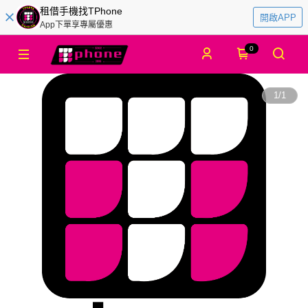
租借手機找TPhone
開啟APP
App下單享專屬優惠
0
1
/
1