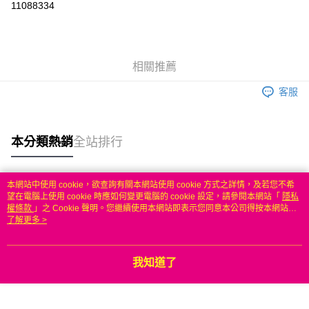
11088334
3 期 0 利率 每期
NT$299
21家銀行
6 期 0 利率 每期
NT$149
21家銀行
合作金庫商業銀行
第一商業銀行
華南商業銀行
彰化商業銀行
合作金庫商業銀行
第一商業銀行
LINE Pay
相關推薦
上海商業儲蓄銀行
台北富邦商業銀行
華南商業銀行
彰化商業銀行
國泰世華商業銀行
兆豐國際商業銀行
Apple Pay
上海商業儲蓄銀行
台北富邦商業銀行
客服
臺灣中小企業銀行
台中商業銀行
國泰世華商業銀行
兆豐國際商業銀行
匯豐（台灣）商業銀行
華泰商業銀行
悠遊付
臺灣中小企業銀行
台中商業銀行
聯邦商業銀行
遠東國際商業銀行
匯豐（台灣）商業銀行
華泰商業銀行
本分類熱銷
全站排行
ATM付款
元大商業銀行
永豐商業銀行
聯邦商業銀行
遠東國際商業銀行
玉山商業銀行
星展（台灣）商業銀行
元大商業銀行
永豐商業銀行
台新國際商業銀行
中國信託商業銀行
運送方式
玉山商業銀行
星展（台灣）商業銀行
本網站中使用 cookie，欲查詢有關本網站使用 cookie 方式之詳情，及若您不希
台灣樂天信用卡公司
台新國際商業銀行
中國信託商業銀行
熱門標籤
望在電腦上使用 cookie 時應如何變更電腦的 cookie 設定，請參閱本網站「
隱私
無
台灣樂天信用卡公司
權條款
」之 Cookie 聲明。您繼續使用本網站即表示您同意本公司得按本網站使
每筆NT$100，滿NT$50(含以上)免運費
用條款之 Cookie 聲明使用 cookie。
了解更多 >
我知道了