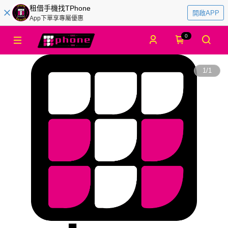
租借手機找TPhone
開啟APP
App下單享專屬優惠
0
1
/
1