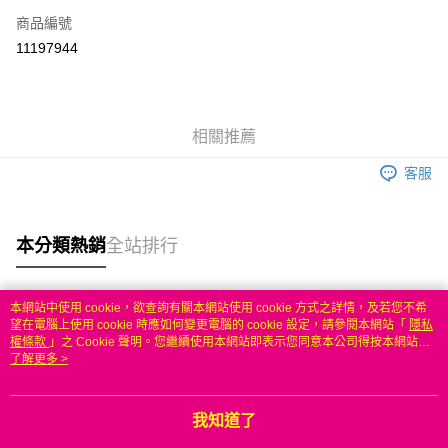
商品編號
信用卡分期付款
11197944
3 期 0 利率 每期
NT$352
21家銀行
6 期 0 利率 每期
NT$176
21家銀行
合作金庫商業銀行
第一商業銀行
華南商業銀行
彰化商業銀行
合作金庫商業銀行
第一商業銀行
LINE Pay
相關推薦
上海商業儲蓄銀行
台北富邦商業銀行
華南商業銀行
彰化商業銀行
國泰世華商業銀行
兆豐國際商業銀行
Apple Pay
上海商業儲蓄銀行
台北富邦商業銀行
客服
臺灣中小企業銀行
台中商業銀行
國泰世華商業銀行
兆豐國際商業銀行
匯豐（台灣）商業銀行
華泰商業銀行
悠遊付
臺灣中小企業銀行
台中商業銀行
聯邦商業銀行
遠東國際商業銀行
匯豐（台灣）商業銀行
華泰商業銀行
本分類熱銷
全站排行
ATM付款
元大商業銀行
永豐商業銀行
聯邦商業銀行
遠東國際商業銀行
玉山商業銀行
星展（台灣）商業銀行
元大商業銀行
永豐商業銀行
台新國際商業銀行
中國信託商業銀行
運送方式
玉山商業銀行
星展（台灣）商業銀行
本網站中使用 cookie，欲查詢有關本網站使用 cookie 方式之詳情，及若您不希
台灣樂天信用卡公司
台新國際商業銀行
中國信託商業銀行
熱門標籤
望在電腦上使用 cookie 時應如何變更電腦的 cookie 設定，請參閱本網站「
隱私
無
台灣樂天信用卡公司
權條款
」之 Cookie 聲明。您繼續使用本網站即表示您同意本公司得按本網站使
每筆NT$100，滿NT$50(含以上)免運費
用條款之 Cookie 聲明使用 cookie。
了解更多 >
我知道了