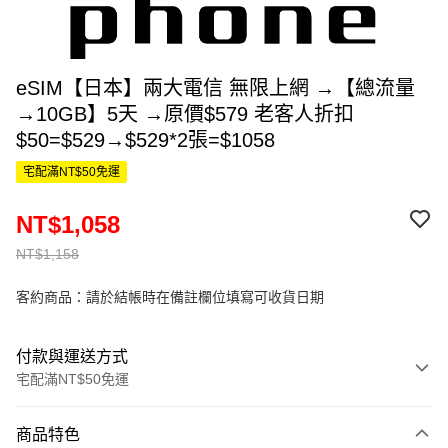
eSIM【日本】兩大電信 無限上網 →【總流量
→10GB】5天 →原價$579 老客人折扣
$50=$529→$529*2張=$1058
宅配滿NT$50免運
NT$1,058
NT$1,158
客約商品：請於結帳時在備註欄位填寫可收貨日期
付款與運送方式
宅配滿NT$50免運
付款方式
商品特色
信用卡一次付款