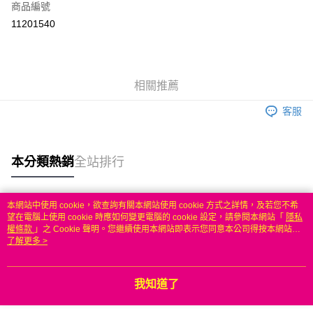
商品編號
信用卡分期付款
11201540
3 期 0 利率 每期
NT$483
21家銀行
6 期 0 利率 每期
NT$241
21家銀行
合作金庫商業銀行
第一商業銀行
華南商業銀行
彰化商業銀行
合作金庫商業銀行
第一商業銀行
LINE Pay
相關推薦
上海商業儲蓄銀行
台北富邦商業銀行
華南商業銀行
彰化商業銀行
國泰世華商業銀行
兆豐國際商業銀行
Apple Pay
上海商業儲蓄銀行
台北富邦商業銀行
客服
臺灣中小企業銀行
台中商業銀行
國泰世華商業銀行
兆豐國際商業銀行
匯豐（台灣）商業銀行
華泰商業銀行
悠遊付
臺灣中小企業銀行
台中商業銀行
聯邦商業銀行
遠東國際商業銀行
匯豐（台灣）商業銀行
華泰商業銀行
本分類熱銷
全站排行
ATM付款
元大商業銀行
永豐商業銀行
聯邦商業銀行
遠東國際商業銀行
玉山商業銀行
星展（台灣）商業銀行
元大商業銀行
永豐商業銀行
台新國際商業銀行
中國信託商業銀行
運送方式
玉山商業銀行
星展（台灣）商業銀行
本網站中使用 cookie，欲查詢有關本網站使用 cookie 方式之詳情，及若您不希
台灣樂天信用卡公司
台新國際商業銀行
中國信託商業銀行
熱門標籤
望在電腦上使用 cookie 時應如何變更電腦的 cookie 設定，請參閱本網站「
隱私
無
台灣樂天信用卡公司
權條款
」之 Cookie 聲明。您繼續使用本網站即表示您同意本公司得按本網站使
每筆NT$100，滿NT$50(含以上)免運費
用條款之 Cookie 聲明使用 cookie。
了解更多 >
我知道了