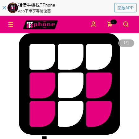
租借手機找TPhone
開啟APP
App下單享專屬優惠
0
1
/
1