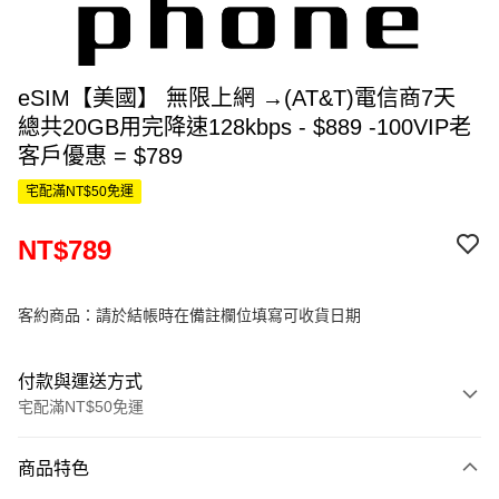
eSIM【美國】 無限上網 →(AT&T)電信商7天
總共20GB用完降速128kbps - $889 -100VIP老
客戶優惠 = $789
宅配滿NT$50免運
NT$789
客約商品：請於結帳時在備註欄位填寫可收貨日期
付款與運送方式
宅配滿NT$50免運
付款方式
商品特色
信用卡一次付款