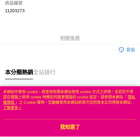
商品編號
信用卡分期付款
11203273
3 期 0 利率 每期
NT$263
21家銀行
6 期 0 利率 每期
NT$131
21家銀行
合作金庫商業銀行
第一商業銀行
華南商業銀行
彰化商業銀行
合作金庫商業銀行
第一商業銀行
LINE Pay
相關推薦
上海商業儲蓄銀行
台北富邦商業銀行
華南商業銀行
彰化商業銀行
國泰世華商業銀行
兆豐國際商業銀行
Apple Pay
上海商業儲蓄銀行
台北富邦商業銀行
客服
臺灣中小企業銀行
台中商業銀行
國泰世華商業銀行
兆豐國際商業銀行
匯豐（台灣）商業銀行
華泰商業銀行
悠遊付
臺灣中小企業銀行
台中商業銀行
聯邦商業銀行
遠東國際商業銀行
匯豐（台灣）商業銀行
華泰商業銀行
本分類熱銷
全站排行
ATM付款
元大商業銀行
永豐商業銀行
聯邦商業銀行
遠東國際商業銀行
玉山商業銀行
星展（台灣）商業銀行
元大商業銀行
永豐商業銀行
台新國際商業銀行
中國信託商業銀行
運送方式
玉山商業銀行
星展（台灣）商業銀行
本網站中使用 cookie，欲查詢有關本網站使用 cookie 方式之詳情，及若您不希
台灣樂天信用卡公司
台新國際商業銀行
中國信託商業銀行
熱門標籤
望在電腦上使用 cookie 時應如何變更電腦的 cookie 設定，請參閱本網站「
隱私
無
台灣樂天信用卡公司
權條款
」之 Cookie 聲明。您繼續使用本網站即表示您同意本公司得按本網站使
每筆NT$100，滿NT$50(含以上)免運費
用條款之 Cookie 聲明使用 cookie。
了解更多 >
我知道了