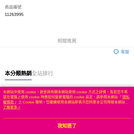
商品編號
信用卡分期付款
11263995
3 期 0 利率 每期
NT$326
21家銀行
6 期 0 利率 每期
NT$163
21家銀行
合作金庫商業銀行
第一商業銀行
華南商業銀行
彰化商業銀行
合作金庫商業銀行
第一商業銀行
LINE Pay
相關推薦
上海商業儲蓄銀行
台北富邦商業銀行
華南商業銀行
彰化商業銀行
國泰世華商業銀行
兆豐國際商業銀行
Apple Pay
上海商業儲蓄銀行
台北富邦商業銀行
客服
臺灣中小企業銀行
台中商業銀行
國泰世華商業銀行
兆豐國際商業銀行
匯豐（台灣）商業銀行
華泰商業銀行
悠遊付
臺灣中小企業銀行
台中商業銀行
聯邦商業銀行
遠東國際商業銀行
匯豐（台灣）商業銀行
華泰商業銀行
本分類熱銷
全站排行
ATM付款
元大商業銀行
永豐商業銀行
聯邦商業銀行
遠東國際商業銀行
玉山商業銀行
星展（台灣）商業銀行
元大商業銀行
永豐商業銀行
台新國際商業銀行
中國信託商業銀行
運送方式
玉山商業銀行
星展（台灣）商業銀行
本網站中使用 cookie，欲查詢有關本網站使用 cookie 方式之詳情，及若您不希
台灣樂天信用卡公司
台新國際商業銀行
中國信託商業銀行
熱門標籤
望在電腦上使用 cookie 時應如何變更電腦的 cookie 設定，請參閱本網站「
隱私
無
台灣樂天信用卡公司
權條款
」之 Cookie 聲明。您繼續使用本網站即表示您同意本公司得按本網站使
每筆NT$100，滿NT$50(含以上)免運費
用條款之 Cookie 聲明使用 cookie。
了解更多 >
我知道了