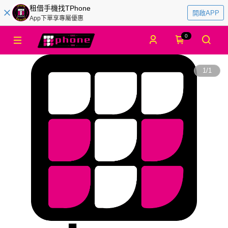
租借手機找TPhone
開啟APP
App下單享專屬優惠
0
1
/
1