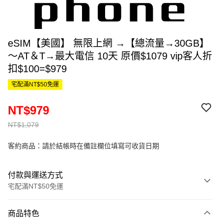
eSIM【美國】 無限上網 →【總流量→30GB】
～AT＆T→最大電信 10天 原價$1079 vip客人折
扣$100=$979
宅配滿NT$50免運
NT$979
NT$1,079
客約商品：請於結帳時在備註欄位填寫可收貨日期
付款與運送方式
宅配滿NT$50免運
付款方式
商品特色
信用卡一次付款