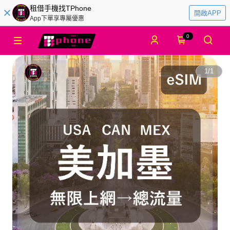
租借手機找TPhone
開啟APP
App下單享專屬優惠
0
1
/
1