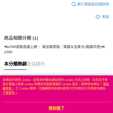
顯示電腦版詳細說明
客服
商品相關分類 (1)
📲eSIM虛擬各國上網
美加墨原裝／美國＆加拿大(兩國共用)📲
eSIM
本分類熱銷
全站排行
本網站中使用 cookie，欲查詢有關本網站使用 cookie 方式之詳情，及若您不希
熱門標籤
望在電腦上使用 cookie 時應如何變更電腦的 cookie 設定，請參閱本網站「
隱私
權條款
」之 Cookie 聲明。您繼續使用本網站即表示您同意本公司得按本網站使
用條款之 Cookie 聲明使用 cookie。
了解更多 >
我知道了