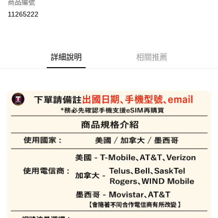
商品編號
信用卡分期付款
11265222
3 期 0 利率 每期
NT$179
21家銀行
6 期 0 利率 每期
NT$89
21家銀行
合作金庫商業銀行
第一商業銀行
華南商業銀行
彰化商業銀行
合作金庫商業銀行
第一商業銀行
LINE Pay
詳細說明
相關推薦
上海商業儲蓄銀行
台北富邦商業銀行
華南商業銀行
彰化商業銀行
國泰世華商業銀行
兆豐國際商業銀行
Apple Pay
上海商業儲蓄銀行
台北富邦商業銀行
臺灣中小企業銀行
台中商業銀行
國泰世華商業銀行
兆豐國際商業銀行
匯豐（台灣）商業銀行
華泰商業銀行
悠遊付
臺灣中小企業銀行
台中商業銀行
聯邦商業銀行
遠東國際商業銀行
匯豐（台灣）商業銀行
華泰商業銀行
ATM付款
元大商業銀行
永豐商業銀行
聯邦商業銀行
遠東國際商業銀行
玉山商業銀行
星展（台灣）商業銀行
元大商業銀行
永豐商業銀行
台新國際商業銀行
中國信託商業銀行
運送方式
玉山商業銀行
星展（台灣）商業銀行
台灣樂天信用卡公司
台新國際商業銀行
中國信託商業銀行
便利帶 2~3工作天(國定假日無配送)
台灣樂天信用卡公司
每筆NT$65，滿NT$199(含以上)免運費
到店自取-台北信義門市 (租借商品請先詢問客服)
每筆NT$100，滿NT$199(含以上)免運費
eSIM虛擬上網卡(下單請務必備註使用手機型號/使用日期/收信Emai