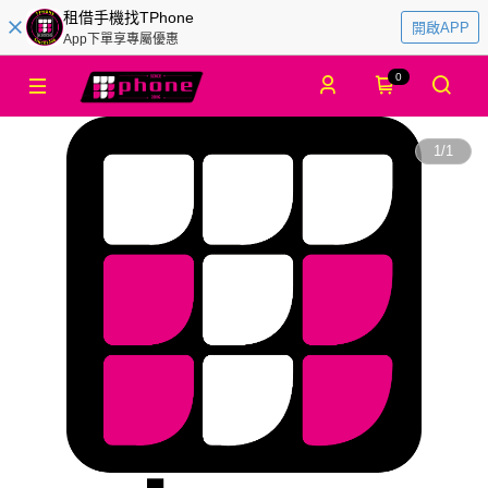
租借手機找TPhone
開啟APP
App下單享專屬優惠
0
1
/
1