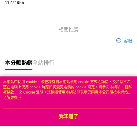
11274955
3 期 0 利率 每期
NT$196
21家銀行
6 期 0 利率 每期
NT$98
21家銀行
合作金庫商業銀行
第一商業銀行
華南商業銀行
彰化商業銀行
合作金庫商業銀行
第一商業銀行
LINE Pay
相關推薦
上海商業儲蓄銀行
台北富邦商業銀行
華南商業銀行
彰化商業銀行
國泰世華商業銀行
兆豐國際商業銀行
Apple Pay
上海商業儲蓄銀行
台北富邦商業銀行
客服
臺灣中小企業銀行
台中商業銀行
國泰世華商業銀行
兆豐國際商業銀行
匯豐（台灣）商業銀行
華泰商業銀行
悠遊付
臺灣中小企業銀行
台中商業銀行
聯邦商業銀行
遠東國際商業銀行
匯豐（台灣）商業銀行
華泰商業銀行
本分類熱銷
全站排行
ATM付款
元大商業銀行
永豐商業銀行
聯邦商業銀行
遠東國際商業銀行
玉山商業銀行
星展（台灣）商業銀行
元大商業銀行
永豐商業銀行
台新國際商業銀行
中國信託商業銀行
運送方式
玉山商業銀行
星展（台灣）商業銀行
本網站中使用 cookie，欲查詢有關本網站使用 cookie 方式之詳情，及若您不希
台灣樂天信用卡公司
台新國際商業銀行
中國信託商業銀行
熱門標籤
望在電腦上使用 cookie 時應如何變更電腦的 cookie 設定，請參閱本網站「
隱私
無
台灣樂天信用卡公司
權條款
」之 Cookie 聲明。您繼續使用本網站即表示您同意本公司得按本網站使
每筆NT$100，滿NT$50(含以上)免運費
用條款之 Cookie 聲明使用 cookie。
了解更多 >
我知道了