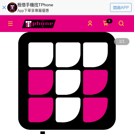
租借手機找TPhone
開啟APP
App下單享專屬優惠
0
1
/
1