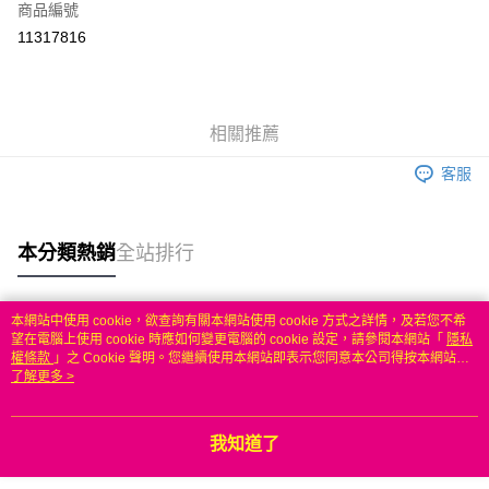
商品編號
信用卡分期付款
11317816
3 期 0 利率 每期
NT$945
21家銀行
6 期 0 利率 每期
NT$472
21家銀行
合作金庫商業銀行
第一商業銀行
華南商業銀行
彰化商業銀行
合作金庫商業銀行
第一商業銀行
LINE Pay
相關推薦
上海商業儲蓄銀行
台北富邦商業銀行
華南商業銀行
彰化商業銀行
國泰世華商業銀行
兆豐國際商業銀行
Apple Pay
上海商業儲蓄銀行
台北富邦商業銀行
客服
臺灣中小企業銀行
台中商業銀行
國泰世華商業銀行
兆豐國際商業銀行
匯豐（台灣）商業銀行
華泰商業銀行
悠遊付
臺灣中小企業銀行
台中商業銀行
聯邦商業銀行
遠東國際商業銀行
匯豐（台灣）商業銀行
華泰商業銀行
本分類熱銷
全站排行
ATM付款
元大商業銀行
永豐商業銀行
聯邦商業銀行
遠東國際商業銀行
玉山商業銀行
星展（台灣）商業銀行
元大商業銀行
永豐商業銀行
台新國際商業銀行
中國信託商業銀行
運送方式
玉山商業銀行
星展（台灣）商業銀行
本網站中使用 cookie，欲查詢有關本網站使用 cookie 方式之詳情，及若您不希
台灣樂天信用卡公司
台新國際商業銀行
中國信託商業銀行
熱門標籤
望在電腦上使用 cookie 時應如何變更電腦的 cookie 設定，請參閱本網站「
隱私
無
台灣樂天信用卡公司
權條款
」之 Cookie 聲明。您繼續使用本網站即表示您同意本公司得按本網站使
每筆NT$100，滿NT$50(含以上)免運費
用條款之 Cookie 聲明使用 cookie。
了解更多 >
我知道了