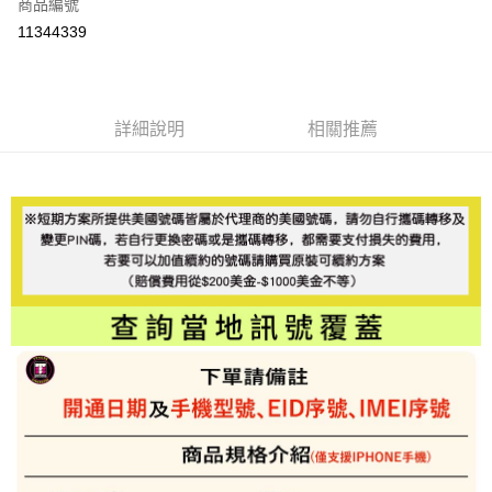
商品編號
信用卡分期付款
11344339
3 期 0 利率 每期
NT$699
21家銀行
6 期 0 利率 每期
NT$349
21家銀行
合作金庫商業銀行
第一商業銀行
華南商業銀行
彰化商業銀行
合作金庫商業銀行
第一商業銀行
LINE Pay
詳細說明
相關推薦
上海商業儲蓄銀行
台北富邦商業銀行
華南商業銀行
彰化商業銀行
國泰世華商業銀行
兆豐國際商業銀行
Apple Pay
上海商業儲蓄銀行
台北富邦商業銀行
臺灣中小企業銀行
台中商業銀行
國泰世華商業銀行
兆豐國際商業銀行
匯豐（台灣）商業銀行
華泰商業銀行
悠遊付
臺灣中小企業銀行
台中商業銀行
聯邦商業銀行
遠東國際商業銀行
匯豐（台灣）商業銀行
華泰商業銀行
ATM付款
元大商業銀行
永豐商業銀行
聯邦商業銀行
遠東國際商業銀行
玉山商業銀行
星展（台灣）商業銀行
元大商業銀行
永豐商業銀行
台新國際商業銀行
中國信託商業銀行
運送方式
玉山商業銀行
星展（台灣）商業銀行
台灣樂天信用卡公司
台新國際商業銀行
中國信託商業銀行
便利帶 2~3工作天(國定假日無配送)
台灣樂天信用卡公司
每筆NT$65，滿NT$199(含以上)免運費
到店自取-台北信義門市 (租借商品請先詢問客服)
每筆NT$100，滿NT$199(含以上)免運費
eSIM虛擬上網卡(下單請務必備註使用手機型號/使用日期/收信Emai