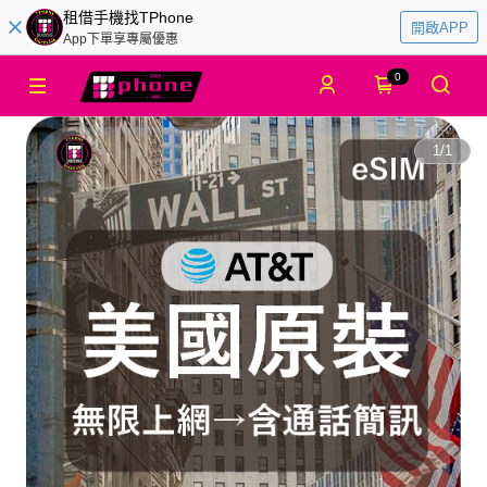
租借手機找TPhone
開啟APP
App下單享專屬優惠
0
1
/
1