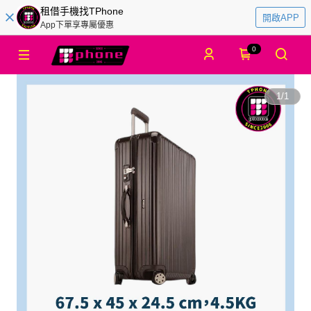
租借手機找TPhone
開啟APP
App下單享專屬優惠
0
1
/
1