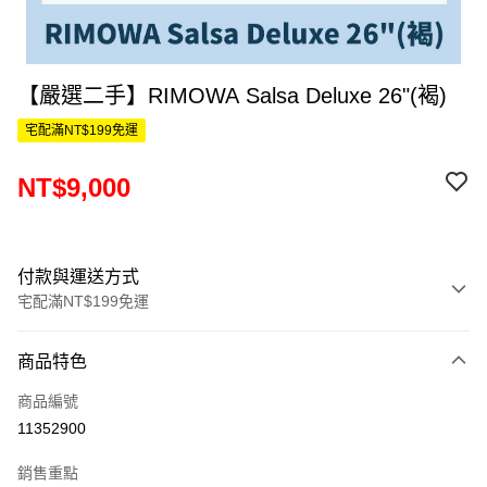
【嚴選二手】RIMOWA Salsa Deluxe 26"(褐)
宅配滿NT$199免運
NT$9,000
付款與運送方式
宅配滿NT$199免運
付款方式
商品特色
信用卡一次付款
商品編號
信用卡分期付款
11352900
3 期 0 利率 每期
NT$3,000
21家銀行
銷售重點
6 期 0 利率 每期
NT$1,500
21家銀行
合作金庫商業銀行
第一商業銀行