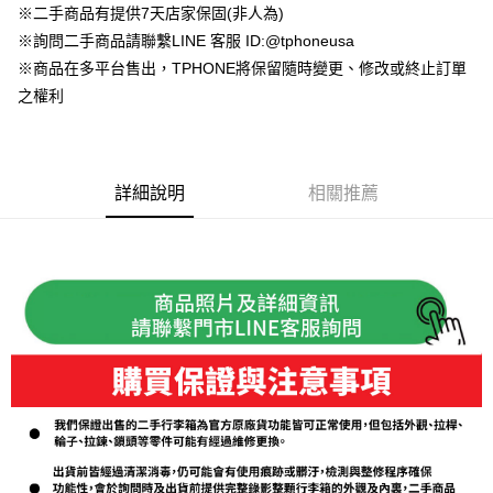
※二手商品有提供7天店家保固(非人為)
華南商業銀行
彰化商業銀行
合作金庫商業銀行
第一商業銀行
LINE Pay
※詢問二手商品請聯繫LINE 客服 ID:@tphoneusa
上海商業儲蓄銀行
台北富邦商業銀行
華南商業銀行
彰化商業銀行
國泰世華商業銀行
兆豐國際商業銀行
※商品在多平台售出，TPHONE將保留隨時變更、修改或終止訂單
Apple Pay
上海商業儲蓄銀行
台北富邦商業銀行
臺灣中小企業銀行
台中商業銀行
之權利
國泰世華商業銀行
兆豐國際商業銀行
匯豐（台灣）商業銀行
華泰商業銀行
悠遊付
臺灣中小企業銀行
台中商業銀行
聯邦商業銀行
遠東國際商業銀行
匯豐（台灣）商業銀行
華泰商業銀行
ATM付款
元大商業銀行
永豐商業銀行
聯邦商業銀行
遠東國際商業銀行
玉山商業銀行
星展（台灣）商業銀行
元大商業銀行
永豐商業銀行
詳細說明
相關推薦
台新國際商業銀行
中國信託商業銀行
運送方式
玉山商業銀行
星展（台灣）商業銀行
台灣樂天信用卡公司
台新國際商業銀行
中國信託商業銀行
便利帶 2~3工作天(國定假日無配送)
台灣樂天信用卡公司
每筆NT$65，滿NT$199(含以上)免運費
到店自取-台北信義門市 (租借商品請先詢問客服)
每筆NT$100，滿NT$199(含以上)免運費