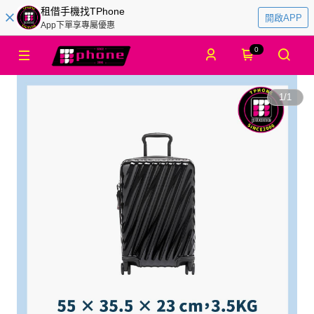
租借手機找TPhone
開啟APP
App下單享專屬優惠
0
1
/
1