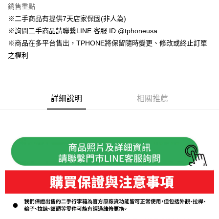
銷售重點
6 期 0 利率 每期
NT$5,000
21家銀行
合作金庫商業銀行
第一商業銀行
※二手商品有提供7天店家保固(非人為)
華南商業銀行
彰化商業銀行
合作金庫商業銀行
第一商業銀行
LINE Pay
※詢問二手商品請聯繫LINE 客服 ID:@tphoneusa
上海商業儲蓄銀行
台北富邦商業銀行
華南商業銀行
彰化商業銀行
國泰世華商業銀行
兆豐國際商業銀行
※商品在多平台售出，TPHONE將保留隨時變更、修改或終止訂單
Apple Pay
上海商業儲蓄銀行
台北富邦商業銀行
臺灣中小企業銀行
台中商業銀行
之權利
國泰世華商業銀行
兆豐國際商業銀行
匯豐（台灣）商業銀行
華泰商業銀行
悠遊付
臺灣中小企業銀行
台中商業銀行
聯邦商業銀行
遠東國際商業銀行
匯豐（台灣）商業銀行
華泰商業銀行
ATM付款
元大商業銀行
永豐商業銀行
聯邦商業銀行
遠東國際商業銀行
玉山商業銀行
星展（台灣）商業銀行
元大商業銀行
永豐商業銀行
詳細說明
相關推薦
台新國際商業銀行
中國信託商業銀行
運送方式
玉山商業銀行
星展（台灣）商業銀行
台灣樂天信用卡公司
台新國際商業銀行
中國信託商業銀行
便利帶 2~3工作天(國定假日無配送)
台灣樂天信用卡公司
每筆NT$65，滿NT$199(含以上)免運費
到店自取-台北信義門市 (租借商品請先詢問客服)
每筆NT$100，滿NT$199(含以上)免運費