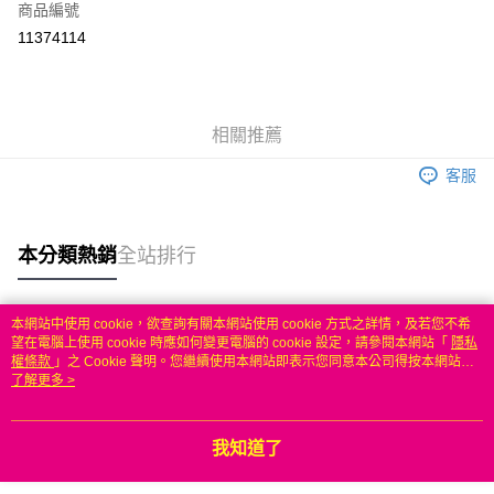
商品編號
信用卡分期付款
11374114
3 期 0 利率 每期
NT$269
21家銀行
6 期 0 利率 每期
NT$134
21家銀行
合作金庫商業銀行
第一商業銀行
華南商業銀行
彰化商業銀行
合作金庫商業銀行
第一商業銀行
LINE Pay
相關推薦
上海商業儲蓄銀行
台北富邦商業銀行
華南商業銀行
彰化商業銀行
國泰世華商業銀行
兆豐國際商業銀行
Apple Pay
上海商業儲蓄銀行
台北富邦商業銀行
客服
臺灣中小企業銀行
台中商業銀行
國泰世華商業銀行
兆豐國際商業銀行
匯豐（台灣）商業銀行
華泰商業銀行
悠遊付
臺灣中小企業銀行
台中商業銀行
聯邦商業銀行
遠東國際商業銀行
匯豐（台灣）商業銀行
華泰商業銀行
本分類熱銷
全站排行
ATM付款
元大商業銀行
永豐商業銀行
聯邦商業銀行
遠東國際商業銀行
玉山商業銀行
星展（台灣）商業銀行
元大商業銀行
永豐商業銀行
台新國際商業銀行
中國信託商業銀行
運送方式
玉山商業銀行
星展（台灣）商業銀行
本網站中使用 cookie，欲查詢有關本網站使用 cookie 方式之詳情，及若您不希
台灣樂天信用卡公司
台新國際商業銀行
中國信託商業銀行
熱門標籤
望在電腦上使用 cookie 時應如何變更電腦的 cookie 設定，請參閱本網站「
隱私
無
台灣樂天信用卡公司
權條款
」之 Cookie 聲明。您繼續使用本網站即表示您同意本公司得按本網站使
每筆NT$100，滿NT$50(含以上)免運費
用條款之 Cookie 聲明使用 cookie。
了解更多 >
我知道了