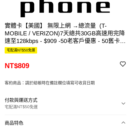
實體卡【美國】 無限上網 →總流量 (T-
MOBILE / VERIZON)7天總共30GB高速用完降
速至128kbps - $909 -50老客戶優惠 - 50舊卡充
值方案優惠 - $809
宅配滿NT$50免運
NT$809
客約商品：請於結帳時在備註欄位填寫可收貨日期
付款與運送方式
宅配滿NT$50免運
付款方式
商品特色
信用卡一次付款