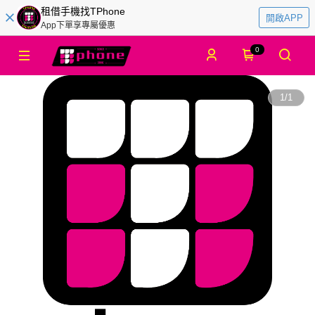
租借手機找TPhone
開啟APP
App下單享專屬優惠
0
1
/
1