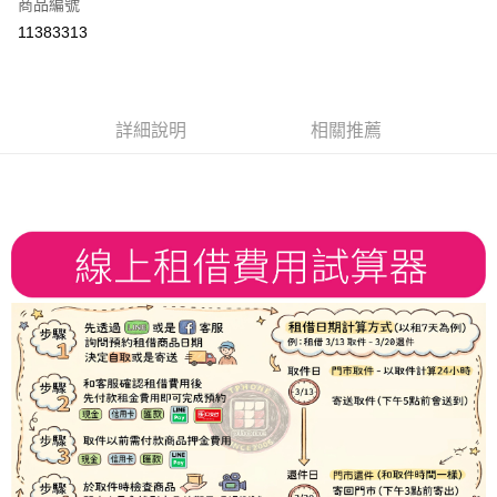
商品編號
信用卡分期付款
11383313
3 期 0 利率 每期
NT$16
21家銀行
6 期 0 利率 每期
NT$8
21家銀行
合作金庫商業銀行
第一商業銀行
華南商業銀行
彰化商業銀行
合作金庫商業銀行
第一商業銀行
LINE Pay
詳細說明
相關推薦
上海商業儲蓄銀行
台北富邦商業銀行
華南商業銀行
彰化商業銀行
國泰世華商業銀行
兆豐國際商業銀行
Apple Pay
上海商業儲蓄銀行
台北富邦商業銀行
臺灣中小企業銀行
台中商業銀行
國泰世華商業銀行
兆豐國際商業銀行
匯豐（台灣）商業銀行
華泰商業銀行
悠遊付
臺灣中小企業銀行
台中商業銀行
聯邦商業銀行
遠東國際商業銀行
匯豐（台灣）商業銀行
華泰商業銀行
ATM付款
元大商業銀行
永豐商業銀行
聯邦商業銀行
遠東國際商業銀行
玉山商業銀行
星展（台灣）商業銀行
元大商業銀行
永豐商業銀行
台新國際商業銀行
中國信託商業銀行
運送方式
玉山商業銀行
星展（台灣）商業銀行
台灣樂天信用卡公司
台新國際商業銀行
中國信託商業銀行
便利帶 2~3工作天(國定假日無配送)
台灣樂天信用卡公司
每筆NT$65，滿NT$199(含以上)免運費
到店自取-台北信義門市 (租借商品請先詢問客服)
每筆NT$100，滿NT$199(含以上)免運費