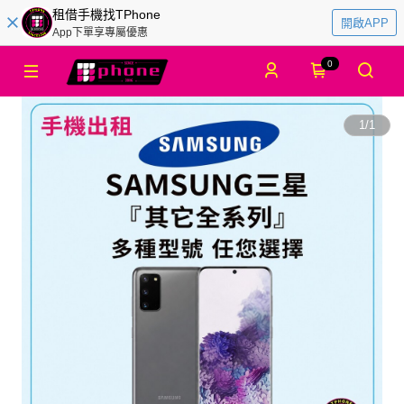
租借手機找TPhone
開啟APP
App下單享專屬優惠
0
1
/
1