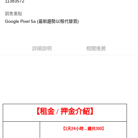
11383572
3 期 0 利率 每期
NT$26
21家銀行
銷售重點
6 期 0 利率 每期
NT$13
21家銀行
合作金庫商業銀行
第一商業銀行
Google Pixel 5a (最新趨勢以租代替買)
華南商業銀行
彰化商業銀行
合作金庫商業銀行
第一商業銀行
LINE Pay
上海商業儲蓄銀行
台北富邦商業銀行
華南商業銀行
彰化商業銀行
國泰世華商業銀行
兆豐國際商業銀行
Apple Pay
上海商業儲蓄銀行
台北富邦商業銀行
臺灣中小企業銀行
台中商業銀行
國泰世華商業銀行
兆豐國際商業銀行
詳細說明
相關推薦
匯豐（台灣）商業銀行
華泰商業銀行
悠遊付
臺灣中小企業銀行
台中商業銀行
聯邦商業銀行
遠東國際商業銀行
匯豐（台灣）商業銀行
華泰商業銀行
ATM付款
元大商業銀行
永豐商業銀行
聯邦商業銀行
遠東國際商業銀行
玉山商業銀行
星展（台灣）商業銀行
元大商業銀行
永豐商業銀行
台新國際商業銀行
中國信託商業銀行
運送方式
玉山商業銀行
星展（台灣）商業銀行
台灣樂天信用卡公司
台新國際商業銀行
中國信託商業銀行
便利帶 2~3工作天(國定假日無配送)
台灣樂天信用卡公司
每筆NT$65，滿NT$199(含以上)免運費
到店自取-台北信義門市 (租借商品請先詢問客服)
【租金
/
押金介紹】
每筆NT$100，滿NT$199(含以上)免運費
【1天24小時→總共300】