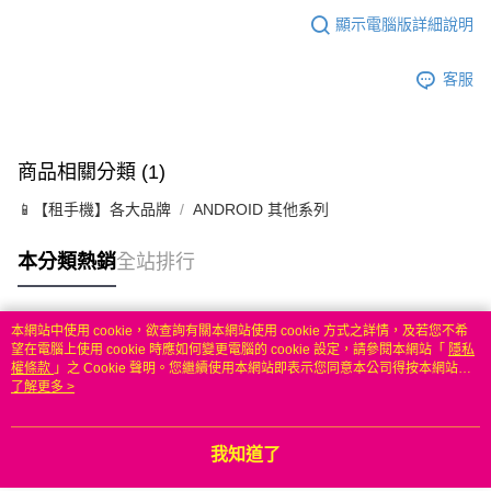
顯示電腦版詳細說明
客服
商品相關分類 (1)
📱【租手機】各大品牌
ANDROID 其他系列
本分類熱銷
全站排行
本網站中使用 cookie，欲查詢有關本網站使用 cookie 方式之詳情，及若您不希
熱門標籤
望在電腦上使用 cookie 時應如何變更電腦的 cookie 設定，請參閱本網站「
隱私
權條款
」之 Cookie 聲明。您繼續使用本網站即表示您同意本公司得按本網站使
用條款之 Cookie 聲明使用 cookie。
了解更多 >
我知道了