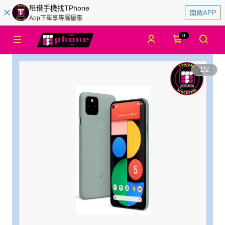
租借手機找TPhone
開啟APP
App下單享專屬優惠
0
1
/
2