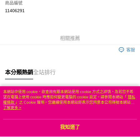
商品編號
信用卡分期付款
11406291
3 期 0 利率 每期
NT$583
21家銀行
6 期 0 利率 每期
NT$291
21家銀行
合作金庫商業銀行
第一商業銀行
華南商業銀行
彰化商業銀行
合作金庫商業銀行
第一商業銀行
LINE Pay
相關推薦
上海商業儲蓄銀行
台北富邦商業銀行
華南商業銀行
彰化商業銀行
國泰世華商業銀行
兆豐國際商業銀行
Apple Pay
上海商業儲蓄銀行
台北富邦商業銀行
客服
臺灣中小企業銀行
台中商業銀行
國泰世華商業銀行
兆豐國際商業銀行
匯豐（台灣）商業銀行
華泰商業銀行
悠遊付
臺灣中小企業銀行
台中商業銀行
聯邦商業銀行
遠東國際商業銀行
匯豐（台灣）商業銀行
華泰商業銀行
本分類熱銷
全站排行
ATM付款
元大商業銀行
永豐商業銀行
聯邦商業銀行
遠東國際商業銀行
玉山商業銀行
星展（台灣）商業銀行
元大商業銀行
永豐商業銀行
台新國際商業銀行
中國信託商業銀行
運送方式
玉山商業銀行
星展（台灣）商業銀行
本網站中使用 cookie，欲查詢有關本網站使用 cookie 方式之詳情，及若您不希
台灣樂天信用卡公司
台新國際商業銀行
中國信託商業銀行
熱門標籤
望在電腦上使用 cookie 時應如何變更電腦的 cookie 設定，請參閱本網站「
隱私
無
台灣樂天信用卡公司
權條款
」之 Cookie 聲明。您繼續使用本網站即表示您同意本公司得按本網站使
每筆NT$100，滿NT$50(含以上)免運費
用條款之 Cookie 聲明使用 cookie。
了解更多 >
我知道了