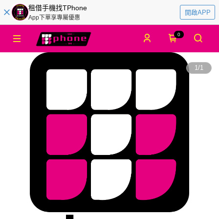
租借手機找TPhone
開啟APP
App下單享專屬優惠
0
1
/
1