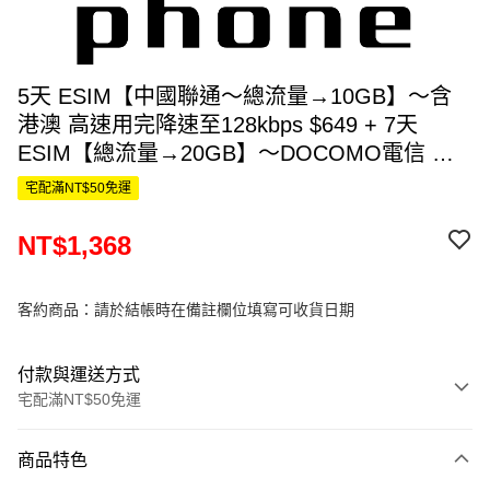
5天 ESIM【中國聯通～總流量→10GB】～含
港澳 高速用完降速至128kbps $649 + 7天
ESIM【總流量→20GB】～DOCOMO電信 高
速用完降速至128kbps $819 $649 +$819 -老客
宅配滿NT$50免運
戶優惠$50*2 =$1368
NT$1,368
客約商品：請於結帳時在備註欄位填寫可收貨日期
付款與運送方式
宅配滿NT$50免運
付款方式
商品特色
信用卡一次付款