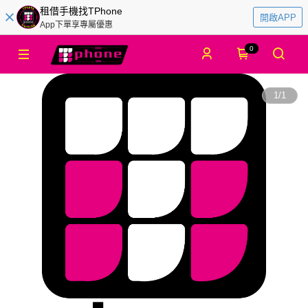
租借手機找TPhone
開啟APP
App下單享專屬優惠
0
1
/
1