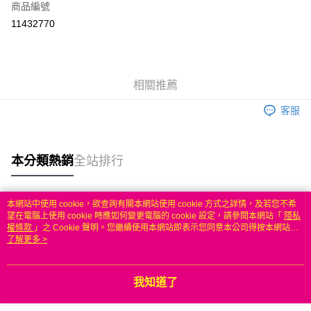
商品編號
信用卡分期付款
11432770
3 期 0 利率 每期
NT$456
21家銀行
6 期 0 利率 每期
NT$228
21家銀行
合作金庫商業銀行
第一商業銀行
華南商業銀行
彰化商業銀行
合作金庫商業銀行
第一商業銀行
LINE Pay
相關推薦
上海商業儲蓄銀行
台北富邦商業銀行
華南商業銀行
彰化商業銀行
國泰世華商業銀行
兆豐國際商業銀行
Apple Pay
上海商業儲蓄銀行
台北富邦商業銀行
客服
臺灣中小企業銀行
台中商業銀行
國泰世華商業銀行
兆豐國際商業銀行
匯豐（台灣）商業銀行
華泰商業銀行
悠遊付
臺灣中小企業銀行
台中商業銀行
聯邦商業銀行
遠東國際商業銀行
匯豐（台灣）商業銀行
華泰商業銀行
本分類熱銷
全站排行
ATM付款
元大商業銀行
永豐商業銀行
聯邦商業銀行
遠東國際商業銀行
玉山商業銀行
星展（台灣）商業銀行
元大商業銀行
永豐商業銀行
台新國際商業銀行
中國信託商業銀行
運送方式
玉山商業銀行
星展（台灣）商業銀行
本網站中使用 cookie，欲查詢有關本網站使用 cookie 方式之詳情，及若您不希
台灣樂天信用卡公司
台新國際商業銀行
中國信託商業銀行
熱門標籤
望在電腦上使用 cookie 時應如何變更電腦的 cookie 設定，請參閱本網站「
隱私
無
台灣樂天信用卡公司
權條款
」之 Cookie 聲明。您繼續使用本網站即表示您同意本公司得按本網站使
每筆NT$100，滿NT$50(含以上)免運費
用條款之 Cookie 聲明使用 cookie。
了解更多 >
我知道了