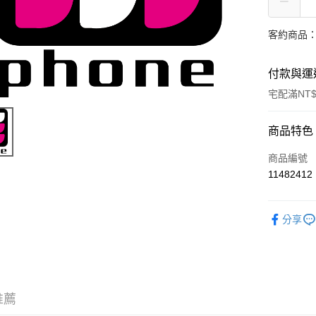
客約商品
付款與運
宅配滿NT
付款方式
商品特色
信用卡一
商品編號
11482412
信用卡分
3 期 
分享
6 期 
合作金
華南商
合作金
LINE Pay
上海商
華南商
國泰世
Apple Pay
上海商
臺灣中
國泰世
推薦
匯豐（
悠遊付
臺灣中