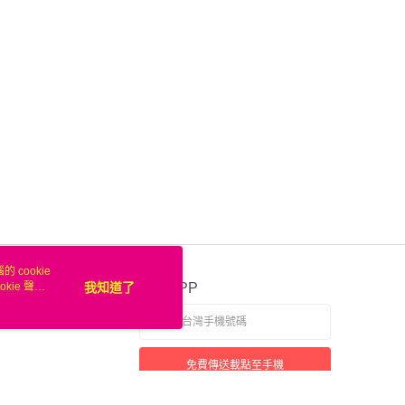
業銀行
遠東國際商業銀行
台灣）商業銀行
華泰商業銀行
業銀行
永豐商業銀行
業銀行
遠東國際商業銀行
業銀行
星展（台灣）商業銀行
業銀行
永豐商業銀行
際商業銀行
中國信託商業銀行
業銀行
星展（台灣）商業銀行
天信用卡公司
際商業銀行
中國信託商業銀行
天信用卡公司
00，滿NT$50(含以上)免運費
 cookie
kie 聲明
我知道了
官方APP
免費傳送載點至手機