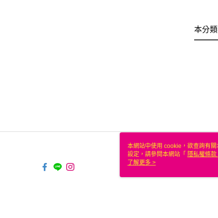
本分類
本網站中使用 cookie，欲查詢有關
設定，請參閱本網站「
隱私權條款
使用 cookie。
了解更多 >