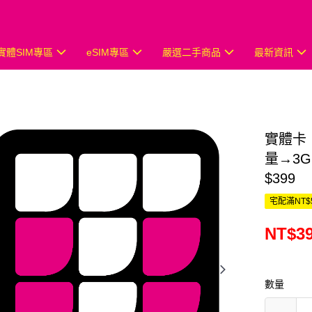
實體SIM專區
eSIM專區
嚴選二手商品
最新資訊
實體卡
量→3G
$399
宅配滿NT$
NT$3
數量