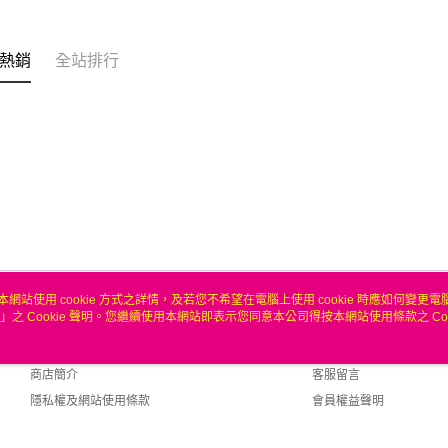
聯邦商
匯豐（
ATM付款
元大商
聯邦商
玉山商
元大商
熱銷
全站排行
台新國
玉山商
運送方式
台灣樂
台新國
台灣樂
無
每筆NT$1
本網站使用 cookie 方式之詳情，及若您不希望在電腦上使用 cookie 時應如何變更電腦的
」之 Cookie 聲明。您繼續使用本網站即表示您同意本公司得按本網站使用條款之 Coo
關於我們
客服資訊
品牌故事
購物說明
商店簡介
客服留言
隱私權及網站使用條款
會員權益聲明
聯絡我們