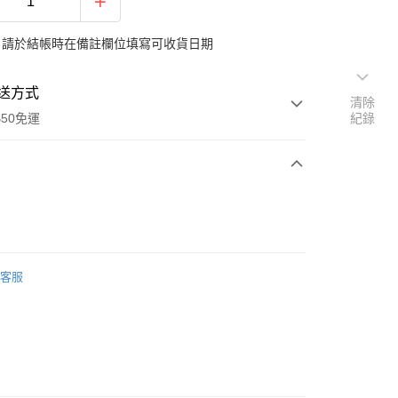
：請於結帳時在備註欄位填寫可收貨日期
送方式
清除
$50免運
紀錄
次付款
期付款
0 利率 每期
NT$133
21家銀行
客服
0 利率 每期
NT$66
21家銀行
庫商業銀行
第一商業銀行
業銀行
彰化商業銀行
庫商業銀行
第一商業銀行
業儲蓄銀行
台北富邦商業銀行
業銀行
彰化商業銀行
華商業銀行
兆豐國際商業銀行
業儲蓄銀行
台北富邦商業銀行
小企業銀行
台中商業銀行
華商業銀行
兆豐國際商業銀行
台灣）商業銀行
華泰商業銀行
小企業銀行
台中商業銀行