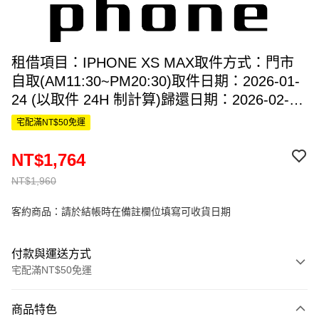
租借項目：IPHONE XS MAX取件方式：門市
自取(AM11:30~PM20:30)取件日期：2026-01-
24 (以取件 24H 制計算)歸還日期：2026-02-07
(同取件時間)計費天數：14 天租金費用：
宅配滿NT$50免運
$1960*9折 (額外憂患)=$1764└ 費率：依 10 天
期優惠費率
NT$1,764
NT$1,960
客約商品：請於結帳時在備註欄位填寫可收貨日期
付款與運送方式
宅配滿NT$50免運
付款方式
商品特色
信用卡一次付款