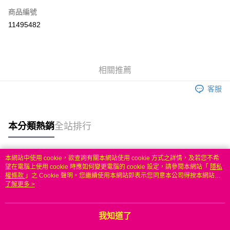
商品編號
信用卡分期付款
11495482
3 期 0 利率 每期
NT$588
21家銀行
6 期 0 利率 每期
NT$294
21家銀行
合作金庫商業銀行
第一商業銀行
華南商業銀行
彰化商業銀行
合作金庫商業銀行
第一商業銀行
LINE Pay
相關推薦
上海商業儲蓄銀行
台北富邦商業銀行
華南商業銀行
彰化商業銀行
國泰世華商業銀行
兆豐國際商業銀行
Apple Pay
上海商業儲蓄銀行
台北富邦商業銀行
客服
臺灣中小企業銀行
台中商業銀行
國泰世華商業銀行
兆豐國際商業銀行
匯豐（台灣）商業銀行
華泰商業銀行
悠遊付
臺灣中小企業銀行
台中商業銀行
聯邦商業銀行
遠東國際商業銀行
匯豐（台灣）商業銀行
華泰商業銀行
本分類熱銷
全站排行
ATM付款
元大商業銀行
永豐商業銀行
聯邦商業銀行
遠東國際商業銀行
玉山商業銀行
星展（台灣）商業銀行
元大商業銀行
永豐商業銀行
台新國際商業銀行
中國信託商業銀行
運送方式
玉山商業銀行
星展（台灣）商業銀行
本網站中使用 cookie，欲查詢有關本網站使用 cookie 方式之詳情，及若您不希
台灣樂天信用卡公司
台新國際商業銀行
中國信託商業銀行
熱門標籤
望在電腦上使用 cookie 時應如何變更電腦的 cookie 設定，請參閱本網站「
隱私
無
台灣樂天信用卡公司
權條款
」之 Cookie 聲明。您繼續使用本網站即表示您同意本公司得按本網站使
每筆NT$100，滿NT$50(含以上)免運費
用條款之 Cookie 聲明使用 cookie。
了解更多 >
我知道了