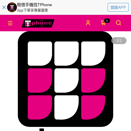
租借手機找TPhone
開啟APP
App下單享專屬優惠
0
1
/
1