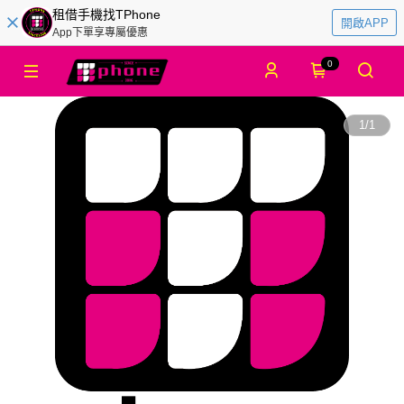
租借手機找TPhone
開啟APP
App下單享專屬優惠
0
1
/
1