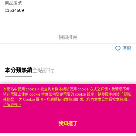
商品編號
信用卡分期付款
11534509
3 期 0 利率 每期
NT$333
21家銀行
6 期 0 利率 每期
NT$166
21家銀行
合作金庫商業銀行
第一商業銀行
華南商業銀行
彰化商業銀行
合作金庫商業銀行
第一商業銀行
LINE Pay
相關推薦
上海商業儲蓄銀行
台北富邦商業銀行
華南商業銀行
彰化商業銀行
國泰世華商業銀行
兆豐國際商業銀行
Apple Pay
上海商業儲蓄銀行
台北富邦商業銀行
客服
臺灣中小企業銀行
台中商業銀行
國泰世華商業銀行
兆豐國際商業銀行
匯豐（台灣）商業銀行
華泰商業銀行
悠遊付
臺灣中小企業銀行
台中商業銀行
聯邦商業銀行
遠東國際商業銀行
匯豐（台灣）商業銀行
華泰商業銀行
本分類熱銷
全站排行
ATM付款
元大商業銀行
永豐商業銀行
聯邦商業銀行
遠東國際商業銀行
玉山商業銀行
星展（台灣）商業銀行
元大商業銀行
永豐商業銀行
台新國際商業銀行
中國信託商業銀行
運送方式
玉山商業銀行
星展（台灣）商業銀行
本網站中使用 cookie，欲查詢有關本網站使用 cookie 方式之詳情，及若您不希
台灣樂天信用卡公司
台新國際商業銀行
中國信託商業銀行
熱門標籤
望在電腦上使用 cookie 時應如何變更電腦的 cookie 設定，請參閱本網站「
隱私
無
台灣樂天信用卡公司
權條款
」之 Cookie 聲明。您繼續使用本網站即表示您同意本公司得按本網站使
每筆NT$100，滿NT$50(含以上)免運費
用條款之 Cookie 聲明使用 cookie。
了解更多 >
我知道了